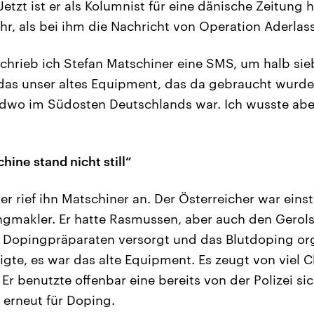
tzt ist er als Kolumnist für eine dänische Zeitung hi
ahr, als bei ihm die Nachricht von Operation Aderla
schrieb ich Stefan Matschiner eine SMS, um halb s
st das unser altes Equipment, das da gebraucht wurde
ndwo im Südosten Deutschlands war. Ich wusste abe
ine stand nicht still“
r rief ihn Matschiner an. Der Österreicher war einst
gmakler. Er hatte Rasmussen, aber auch den Gerolst
 Dopingpräparaten versorgt und das Blutdoping org
igte, es war das alte Equipment. Es zeugt von viel C
 Er benutzte offenbar eine bereits von der Polizei si
 erneut für Doping.