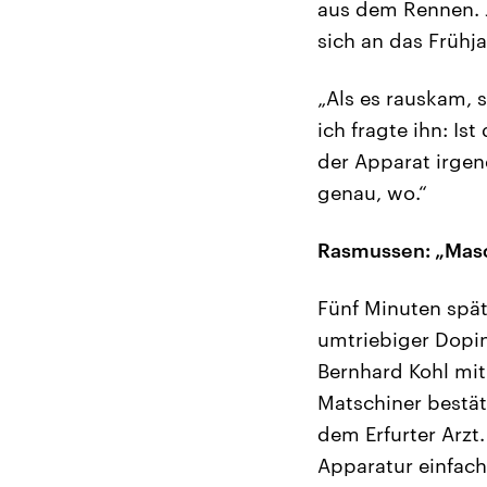
aus dem Rennen. Je
sich an das Frühj
„Als es rauskam, 
ich fragte ihn: I
der Apparat irge
genau, wo.“
Rasmussen: „Masch
Fünf Minuten späte
umtriebiger Dopin
Bernhard Kohl mit
Matschiner bestät
dem Erfurter Arzt.
Apparatur einfach