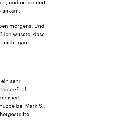
er, und er erinnert
ss ankam.
ieben morgens. Und
? Ich wusste, dass
r nicht ganz
 ein sehr
einer-Profi
anisiert.
huzpe bei Mark S.,
chergestellte