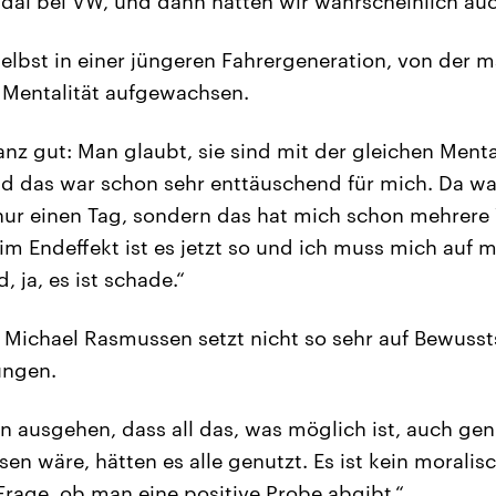
al bei VW, und dann hätten wir wahrscheinlich auc
Selbst in einer jüngeren Fahrergeneration, von der m
 Mentalität aufgewachsen.
 ganz gut: Man glaubt, sie sind mit der gleichen Menta
 das war schon sehr enttäuschend für mich. Da war
 nur einen Tag, sondern das hat mich schon mehrer
im Endeffekt ist es jetzt so und ich muss mich auf m
, ja, es ist schade.“
 Michael Rasmussen setzt nicht so sehr auf Bewuss
ungen.
 ausgehen, dass all das, was möglich ist, auch gen
en wäre, hätten es alle genutzt. Es ist kein moralis
Frage, ob man eine positive Probe abgibt.“