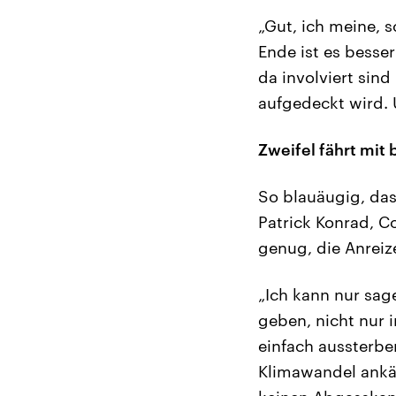
„Gut, ich meine, s
Ende ist es besse
da involviert sin
aufgedeckt wird. 
Zweifel fährt mit 
So blauäugig, dass
Patrick Konrad, Co
genug, die Anreiz
„Ich kann nur sage
geben, nicht nur i
einfach aussterbe
Klimawandel ankäm