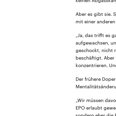
keinen Abgasskand
Aber es gibt sie. 
mit einer anderen
„Ja, das trifft es
aufgewachsen, und
geschockt, nicht
beschäftigt. Aber 
konzentrieren. Und
Der frühere Doper
Mentalitätsänder
„Wir müssen davon
EPO erlaubt gewes
sondern eher die 