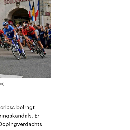
pa)
erlass befragt
pingskandals. Er
 Dopingverdachts