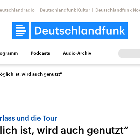
eutschlandradio
Deutschlandfunk Kultur
Deutschlandfunk No
rogramm
Podcasts
Audio-Archiv
Wirtschaft
Wissen
Kultur
Europa
Gesellschaf
glich ist, wird auch genutzt"
lass und die Tour
ich ist, wird auch genutzt“
Nahostkonflikt
Iran
le Beiträge,
Aktuelle Lage und
Aktuelle Lage und