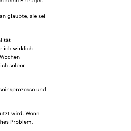
h keine Betrüger.“
an glaubte, sie sei
lität
 ich wirklich
e Wochen
ich selber
tseinsprozesse und
utzt wird. Wenn
ches Problem,