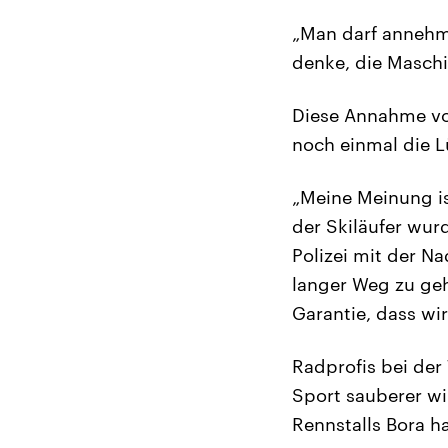
„Man darf annehme
denke, die Maschi
Diese Annahme von
noch einmal die 
„Meine Meinung ist
der Skiläufer wur
Polizei mit der N
langer Weg zu gehe
Garantie, dass wi
Radprofis bei der
Sport sauberer w
Rennstalls Bora h