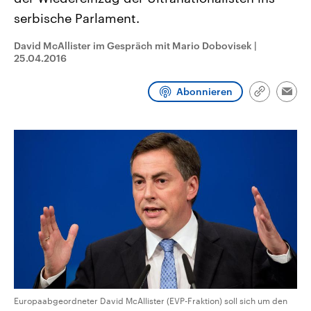
CDU, SPD und FDP regiert.-
aktuelle Weltgeschehen.
serbische Parlament.
Umfragen, Prognosen,
Wahlprogramme, aktuelle Berichte
Sendungen
Programm
Podcasts
und Hintergründe zu den Parteien
David McAllister im Gespräch mit Mario Dobovisek
|
und Kandidaten der anstehenden
25.04.2016
Wahl.
Audio-Archiv
Abonnieren
Link
Emai
kopieren/te
Europaabgeordneter David McAllister (EVP-Fraktion) soll sich um den