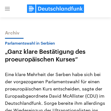
Close
menu
Archiv
Themen
Parlamentswahl in Serbien
„Ganz klare Bestätigung des
proeuropäischen Kurses“
Eine klare Mehrheit der Serben habe sich bei
der vorgezogenen Parlamentswahl für einen
Landtagswahl Sachsen-Anhalt
USA
proeuropäischen Kurs entscheiden, sagte der
2026
Aktuelle Beiträge, Analys
Alle Informationen
Hintergründe
Europaabgeordnete David McAllister (CDU) im
Sachsen-Anhalt wählt am 6.
Wirtschaftlich und militäri
September 2026 einen neuen
gehören die Vereinigten S
Deutschlandfunk. Sorge bereite ihm allerdings
Landtag. Seit 2021 wird das
den mächtigsten Ländern 
der Wiedereinzug der Ultranationalisten ins
Bundesland von einer Koalition aus
mit großem Einfluss auf d