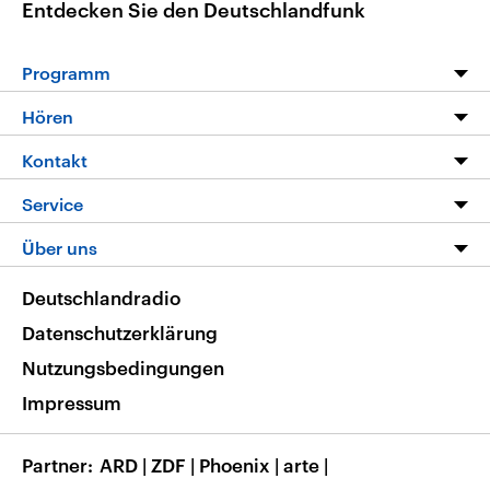
Entdecken Sie den Deutschlandfunk
Programm
Programm
Hören
Alle Sendungen
Livestream
Kontakt
Die Nachrichten
Audios
Hörerservice
Service
Nachrichtenleicht
Podcasts
Social Media
FAQ
Über uns
Neue Beiträge auf dlf.de
Deutschlandfunk App
Newsletter
Deutschlandradio
Themen-Schwerpunkte
Nachrichten App
Deutschlandradio
Veranstaltungen
Presse
Frequenzen
Datenschutzerklärung
Musikliste
Ausbildung und Karriere
Nutzungsbedingungen
RSS
Transparenz
Impressum
Korrekturen
Barrierefreiheit
Partner
ARD
|
ZDF
|
Phoenix
|
arte
|