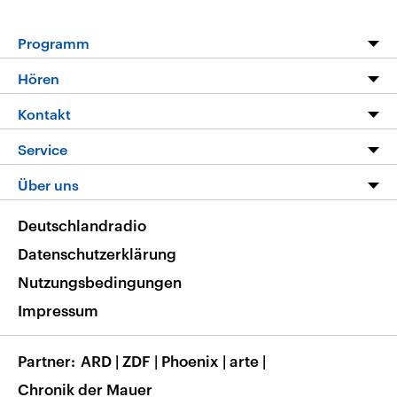
Programm
Programm
Hören
Alle Sendungen
Livestream
Kontakt
Die Nachrichten
Audios
Hörerservice
Service
Nachrichtenleicht
Podcasts
Social Media
FAQ
Über uns
Neue Beiträge auf dlf.de
Deutschlandfunk App
Newsletter
Deutschlandradio
Themen-Schwerpunkte
Nachrichten App
Deutschlandradio
Veranstaltungen
Presse
Frequenzen
Datenschutzerklärung
Musikliste
Ausbildung und Karriere
Nutzungsbedingungen
RSS
Transparenz
Impressum
Korrekturen
Barrierefreiheit
Partner
ARD
|
ZDF
|
Phoenix
|
arte
|
Chronik der Mauer