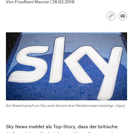
Von Friedbert Meurer
|
28.02.2018
CDU, SPD und FDP regiert.-
aktuelle Weltgeschehen.
Umfragen, Prognosen,
Wahlprogramme, aktuelle Berichte
Sendungen
Programm
Podcasts
und Hintergründe zu den Parteien
Link
Emai
und Kandidaten der anstehenden
kopieren/te
Wahl.
Audio-Archiv
Am Bieterkampf um Sky sind derzeit drei Medienriesen beteiligt. (dpa)
Sky News meldet als Top-Story, dass der britische