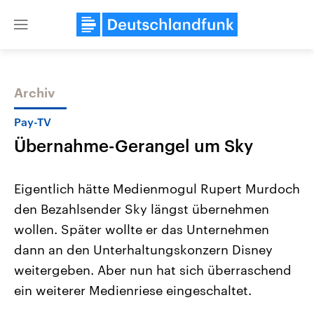
Close
menu
Archiv
Themen
Pay-TV
Übernahme-Gerangel um Sky
Eigentlich hätte Medienmogul Rupert Murdoch
den Bezahlsender Sky längst übernehmen
wollen. Später wollte er das Unternehmen
Landtagswahl Sachsen-Anhalt
USA
dann an den Unterhaltungskonzern Disney
2026
Aktuelle Beiträge, Analys
Alle Informationen
weitergeben. Aber nun hat sich überraschend
Hintergründe
Sachsen-Anhalt wählt am 6.
Wirtschaftlich und militäri
ein weiterer Medienriese eingeschaltet.
September 2026 einen neuen
gehören die Vereinigten S
Landtag. Seit 2021 wird das
den mächtigsten Ländern 
Bundesland von einer Koalition aus
mit großem Einfluss auf d