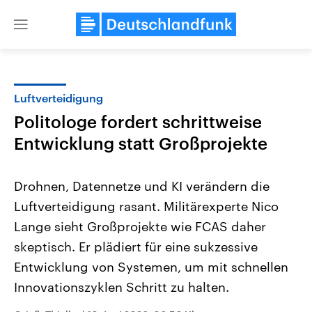
Close
menu
Luftverteidigung
Themen
Politologe fordert schrittweise
Entwicklung statt Großprojekte
Drohnen, Datennetze und KI verändern die
Luftverteidigung rasant. Militärexperte Nico
Lange sieht Großprojekte wie FCAS daher
Landtagswahl Sachsen-Anhalt
USA
skeptisch. Er plädiert für eine sukzessive
2026
Aktuelle Beiträge, Analys
Entwicklung von Systemen, um mit schnellen
Alle Informationen
Hintergründe
Sachsen-Anhalt wählt am 6.
Wirtschaftlich und militäri
Innovationszyklen Schritt zu halten.
September 2026 einen neuen
gehören die Vereinigten S
Landtag. Seit 2021 wird das
den mächtigsten Ländern 
Bundesland von einer Koalition aus
mit großem Einfluss auf d