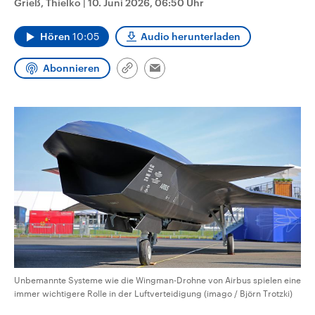
Grieß, Thielko
|
10. Juni 2026, 06:50 Uhr
CDU, SPD und FDP regiert.-
aktuelle Weltgeschehen.
Umfragen, Prognosen,
Wahlprogramme, aktuelle Berichte
Hören
10:05
Audio herunterladen
Sendungen
Programm
Podcasts
und Hintergründe zu den Parteien
und Kandidaten der anstehenden
Wahl.
Abonnieren
Link
Email
Audio-Archiv
kopieren/teilen
Unbemannte Systeme wie die Wingman-Drohne von Airbus spielen eine
immer wichtigere Rolle in der Luftverteidigung (imago / Björn Trotzki)