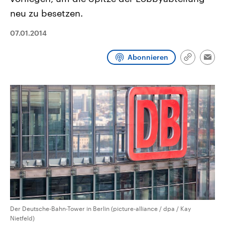
CDU, SPD und FDP regiert.-
aktuelle Weltgeschehen.
neu zu besetzen.
Umfragen, Prognosen,
Wahlprogramme, aktuelle Berichte
Sendungen
Programm
Podcasts
und Hintergründe zu den Parteien
07.01.2014
und Kandidaten der anstehenden
Wahl.
Audio-Archiv
Abonnieren
Link
Emai
kopieren/te
Der Deutsche-Bahn-Tower in Berlin (picture-alliance / dpa / Kay
Nietfeld)