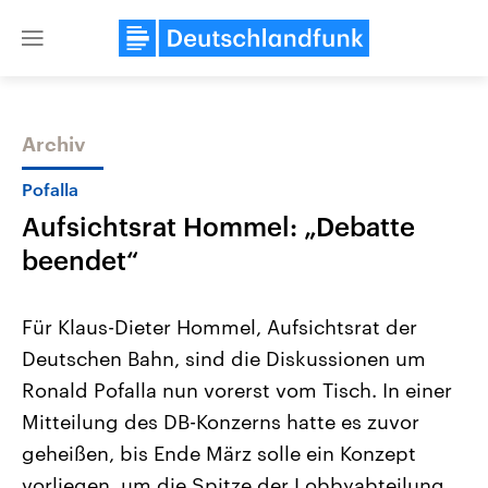
Close
menu
Archiv
Themen
Pofalla
Aufsichtsrat Hommel: „Debatte
beendet“
Für Klaus-Dieter Hommel, Aufsichtsrat der
Deutschen Bahn, sind die Diskussionen um
Landtagswahl Sachsen-Anhalt
USA
Ronald Pofalla nun vorerst vom Tisch. In einer
2026
Aktuelle Beiträge, Analys
Alle Informationen
Hintergründe
Mitteilung des DB-Konzerns hatte es zuvor
Sachsen-Anhalt wählt am 6.
Wirtschaftlich und militäri
September 2026 einen neuen
gehören die Vereinigten S
geheißen, bis Ende März solle ein Konzept
Landtag. Seit 2021 wird das
den mächtigsten Ländern 
vorliegen, um die Spitze der Lobbyabteilung
Bundesland von einer Koalition aus
mit großem Einfluss auf d