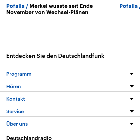
Pofalla
Merkel wusste seit Ende
Pofalla
November von Wechsel-Plänen
Entdecken Sie den Deutschlandfunk
Programm
Programm
Hören
Alle Sendungen
Livestream
Kontakt
Die Nachrichten
Audios
Hörerservice
Service
Nachrichtenleicht
Podcasts
Social Media
FAQ
Über uns
Neue Beiträge auf dlf.de
Deutschlandfunk App
Newsletter
Deutschlandradio
Themen-Schwerpunkte
Nachrichten App
Deutschlandradio