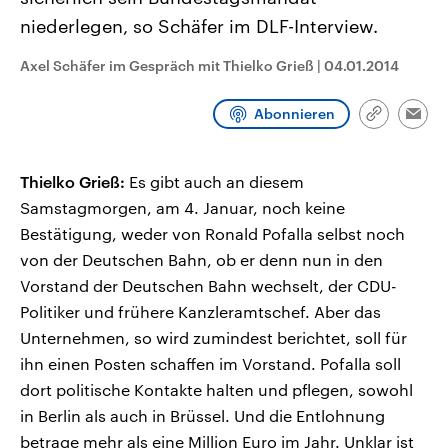
CDU, SPD und FDP regiert.-
aktuelle Weltgeschehen.
niederlegen, so Schäfer im DLF-Interview.
Umfragen, Prognosen,
Wahlprogramme, aktuelle Berichte
Sendungen
Programm
Podcasts
und Hintergründe zu den Parteien
Axel Schäfer im Gespräch mit Thielko Grieß
|
04.01.2014
und Kandidaten der anstehenden
Wahl.
Audio-Archiv
Abonnieren
Link
Emai
kopieren/te
Thielko Grieß:
Es gibt auch an diesem
Samstagmorgen, am 4. Januar, noch keine
Bestätigung, weder von Ronald Pofalla selbst noch
von der Deutschen Bahn, ob er denn nun in den
Vorstand der Deutschen Bahn wechselt, der CDU-
Politiker und frühere Kanzleramtschef. Aber das
Unternehmen, so wird zumindest berichtet, soll für
ihn einen Posten schaffen im Vorstand. Pofalla soll
dort politische Kontakte halten und pflegen, sowohl
in Berlin als auch in Brüssel. Und die Entlohnung
betrage mehr als eine Million Euro im Jahr. Unklar ist