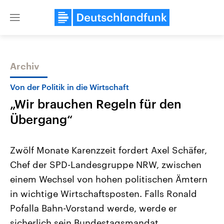
Close
menu
Archiv
Themen
Von der Politik in die Wirtschaft
„Wir brauchen Regeln für den
Übergang“
Zwölf Monate Karenzzeit fordert Axel Schäfer,
Chef der SPD-Landesgruppe NRW, zwischen
Landtagswahl Sachsen-Anhalt
USA
einem Wechsel von hohen politischen Ämtern
2026
Aktuelle Beiträge, Analys
Alle Informationen
Hintergründe
in wichtige Wirtschaftsposten. Falls Ronald
Sachsen-Anhalt wählt am 6.
Wirtschaftlich und militäri
September 2026 einen neuen
gehören die Vereinigten S
Pofalla Bahn-Vorstand werde, werde er
Landtag. Seit 2021 wird das
den mächtigsten Ländern 
sicherlich sein Bundestagsmandat
Bundesland von einer Koalition aus
mit großem Einfluss auf d