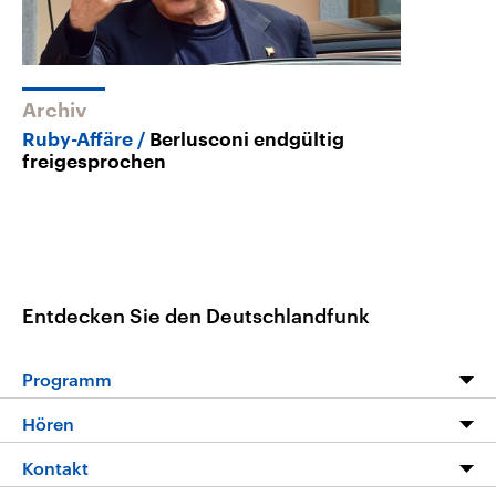
Archiv
Ruby-Affäre
Berlusconi endgültig
freigesprochen
Entdecken Sie den Deutschlandfunk
Programm
Programm
Hören
Alle Sendungen
Livestream
Kontakt
Die Nachrichten