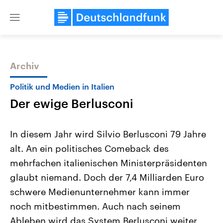
Close
menu
Archiv
Themen
Politik und Medien in Italien
Der ewige Berlusconi
In diesem Jahr wird Silvio Berlusconi 79 Jahre
alt. An ein politisches Comeback des
mehrfachen italienischen Ministerpräsidenten
Landtagswahl Sachsen-Anhalt
USA
glaubt niemand. Doch der 7,4 Milliarden Euro
2026
Aktuelle Beiträge, Analys
Alle Informationen
schwere Medienunternehmer kann immer
Hintergründe
Sachsen-Anhalt wählt am 6.
Wirtschaftlich und militäri
noch mitbestimmen. Auch nach seinem
September 2026 einen neuen
gehören die Vereinigten S
Landtag. Seit 2021 wird das
den mächtigsten Ländern 
Ableben wird das System Berlusconi weiter
Bundesland von einer Koalition aus
mit großem Einfluss auf d