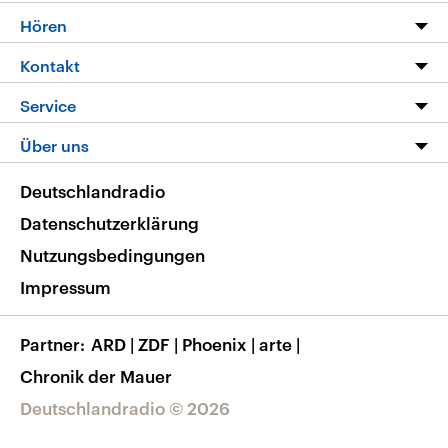
Programm
Hören
Alle Sendungen
Livestream
Kontakt
Die Nachrichten
Audios
Hörerservice
Service
Nachrichtenleicht
Podcasts
Social Media
FAQ
Über uns
Neue Beiträge auf dlf.de
Deutschlandfunk App
Newsletter
Deutschlandradio
Themen-Schwerpunkte
Nachrichten App
Deutschlandradio
Veranstaltungen
Presse
Frequenzen
Datenschutzerklärung
Musikliste
Ausbildung und Karriere
Nutzungsbedingungen
RSS
Transparenz
Impressum
Korrekturen
Barrierefreiheit
Partner
ARD
|
ZDF
|
Phoenix
|
arte
|
Chronik der Mauer
Deutschlandradio © 2026