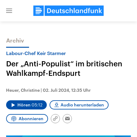
Close
menu
Archiv
Themen
Labour-Chef Keir Starmer
Der „Anti-Populist“ im britischen
Wahlkampf-Endspurt
Heuer, Christine
|
02. Juli 2024, 12:35 Uhr
Hören
05:12
Audio herunterladen
Landtagswahl Sachsen-Anhalt
USA
2026
Aktuelle Beiträge, Analys
Alle Informationen
Hintergründe
Abonnieren
Link
Sachsen-Anhalt wählt am 6.
Wirtschaftlich und militäri
Email
kopieren/teilen
September 2026 einen neuen
gehören die Vereinigten S
Landtag. Seit 2021 wird das
den mächtigsten Ländern 
Bundesland von einer Koalition aus
mit großem Einfluss auf d