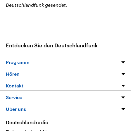
Deutschlandfunk gesendet.
Entdecken Sie den Deutschlandfunk
Programm
Programm
Hören
Alle Sendungen
Livestream
Kontakt
Die Nachrichten
Audios
Hörerservice
Service
Nachrichtenleicht
Podcasts
Social Media
FAQ
Über uns
Neue Beiträge auf dlf.de
Deutschlandfunk App
Newsletter
Deutschlandradio
Themen-Schwerpunkte
Nachrichten App
Deutschlandradio
Veranstaltungen
Presse
Frequenzen