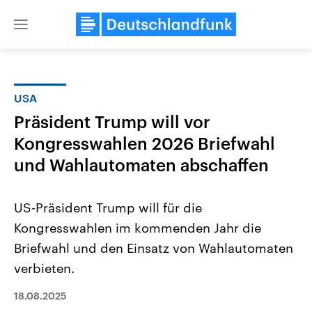
Close
menu
USA
Themen
Präsident Trump will vor
Kongresswahlen 2026 Briefwahl
und Wahlautomaten abschaffen
US-Präsident Trump will für die
Kongresswahlen im kommenden Jahr die
Landtagswahl Sachsen-Anhalt
USA
Briefwahl und den Einsatz von Wahlautomaten
2026
Aktuelle Beiträge, Analys
Alle Informationen
verbieten.
Hintergründe
Sachsen-Anhalt wählt am 6.
Wirtschaftlich und militäri
September 2026 einen neuen
gehören die Vereinigten S
18.08.2025
Landtag. Seit 2021 wird das
den mächtigsten Ländern 
Bundesland von einer Koalition aus
mit großem Einfluss auf d