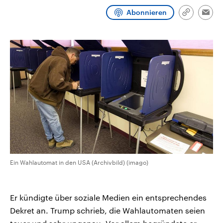
CDU, SPD und FDP regiert.-
aktuelle Weltgeschehen.
Abonnieren
Umfragen, Prognosen,
Link
Emai
Wahlprogramme, aktuelle Berichte
kopieren/te
Sendungen
Programm
Podcasts
und Hintergründe zu den Parteien
und Kandidaten der anstehenden
Wahl.
Audio-Archiv
Ein Wahlautomat in den USA (Archivbild) (imago)
Er kündigte über soziale Medien ein entsprechendes
Dekret an. Trump schrieb, die Wahlautomaten seien