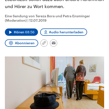
aktuelle Weltgeschehen.
Diese wird wie die Hisboll
und Hörer zu Wort kommen.
Libanon vom Iran unterstüt
Sendungen
Programm
Podcasts
Eine Sendung von Tereza Bora und Petra Ensminger
(Moderation)
|
12.07.2019
Audio-Archiv
Hören
68:56
Audio herunterladen
Abonnieren
Link
Email
kopieren/teilen