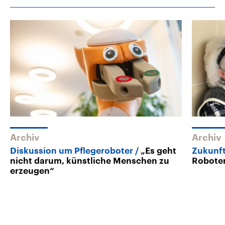
Archiv
Archiv
Diskussion um Pflegeroboter
„Es geht
Zukunft
nicht darum, künstliche Menschen zu
Roboter
erzeugen“