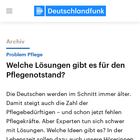
Close
menu
Archiv
Themen
Problem Pflege
Welche Lösungen gibt es für den
Pflegenotstand?
Die Deutschen werden im Schnitt immer älter.
Damit steigt auch die Zahl der
USA
Nahostkonflikt
Pflegebedürftigen – und schon jetzt fehlen
Aktuelle Beiträge, Analysen und
Aktuelle Lage und Hinter
Der Überfall der palästine
Hintergründe
Pflegekräfte. Aber Experten tun sich schwer
Wirtschaftlich und militärisch
Terrororganisation Hamas
gehören die Vereinigten Staaten zu
Oktober 2023 auf Israel ha
mit Lösungen. Welche Ideen gibt es? In der
den mächtigsten Ländern der Erde,
Region wieder die Gewalt 
Lebenszeit sollen dazu auch unsere Hörerinnen
mit großem Einfluss auf das
Israel möchte die Hamas z