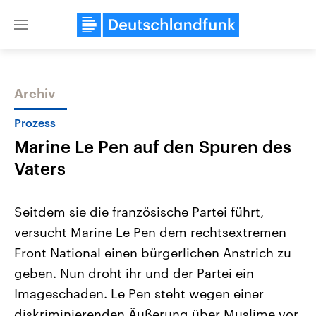
Close
menu
Archiv
Themen
Prozess
Marine Le Pen auf den Spuren des
Vaters
Seitdem sie die französische Partei führt,
versucht Marine Le Pen dem rechtsextremen
Landtagswahl Sachsen-Anhalt
USA
Front National einen bürgerlichen Anstrich zu
2026
Aktuelle Beiträge, Analys
Alle Informationen
Hintergründe
geben. Nun droht ihr und der Partei ein
Sachsen-Anhalt wählt am 6.
Wirtschaftlich und militäri
September 2026 einen neuen
gehören die Vereinigten S
Imageschaden. Le Pen steht wegen einer
Landtag. Seit 2021 wird das
den mächtigsten Ländern 
diskriminierenden Äußerung über Muslime vor
Bundesland von einer Koalition aus
mit großem Einfluss auf d