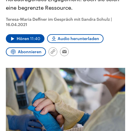
CDU, SPD und FDP regiert.-
aktuelle Weltgeschehen.
eine begrenzte Ressource.
Umfragen, Prognosen,
Wahlprogramme, aktuelle Berichte
Sendungen
Programm
Podcasts
und Hintergründe zu den Parteien
Teresa-Maria Deffner im Gespräch mit Sandra Schulz
|
und Kandidaten der anstehenden
16.04.2021
Wahl.
Audio-Archiv
Hören
11:40
Audio herunterladen
Abonnieren
Link
Email
kopieren/teilen