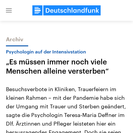
Close
menu
Archiv
Themen
Psychologin auf der Intensivstation
„Es müssen immer noch viele
Menschen alleine versterben“
Besuchsverbote in Kliniken, Trauerfeiern im
kleinen Rahmen – mit der Pandemie habe sich
Landtagswahl Sachsen-Anhalt
USA
der Umgang mit Trauer und Sterben geändert,
2026
Aktuelle Beiträge, Analys
Alle Informationen
Hintergründe
sagte die Psychologin Teresa-Maria Deffner im
Sachsen-Anhalt wählt am 6.
Wirtschaftlich und militäri
September 2026 einen neuen
gehören die Vereinigten S
Dlf. Ärztinnen und Pfleger leisteten hier ein
Landtag. Seit 2021 wird das
den mächtigsten Ländern 
herausragendes Engagement. Doch sie seien
Bundesland von einer Koalition aus
mit großem Einfluss auf d