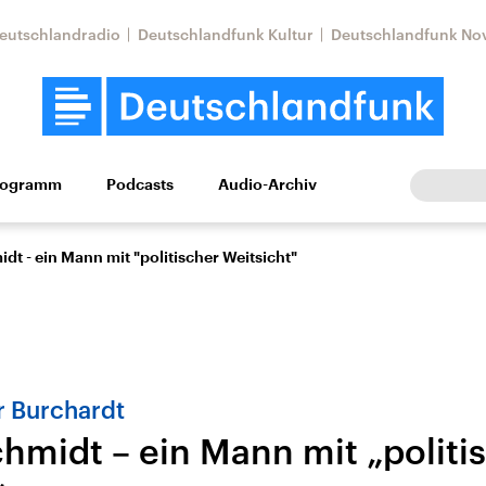
eutschlandradio
Deutschlandfunk Kultur
Deutschlandfunk No
rogramm
Podcasts
Audio-Archiv
Wirtschaft
Wissen
Kultur
Europa
Gesellschaf
dt - ein Mann mit "politischer Weitsicht"
er Burchardt
hmidt – ein Mann mit „politi
Nahostkonflikt
Iran
le Beiträge,
Aktuelle Lage und
Aktuelle Lage und