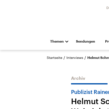
D
Themen
Sendungen
P
Die Nachrichten
Politik
/
/
Startseite
Interviews
Helmut Schmi
Hörspiel und Feature
Musik
Archiv
Publizist Rain
Helmut Sc
Landtagswahl Sachsen-
USA
Anhalt 2026
Aktuel