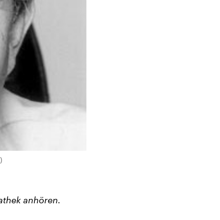
)
athek anhören.