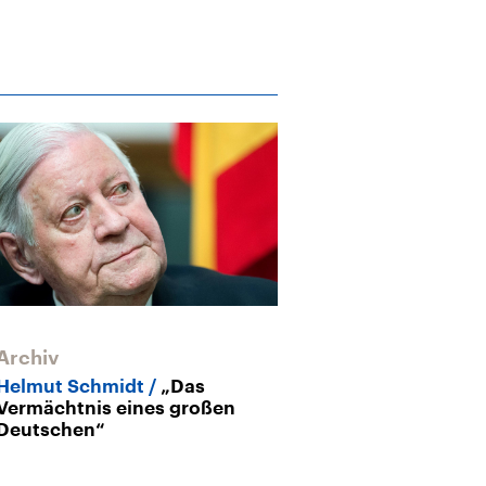
Archiv
Film-Doku
Da
des Helmut S
Archiv
Helmut Schmidt
„Das
Vermächtnis eines großen
Deutschen“