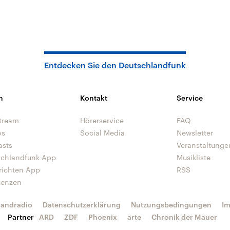
Entdecken Sie den Deutschlandfunk
n
Kontakt
Service
tream
Hörerservice
FAQ
os
Social Media
Newsletter
asts
Veranstaltunge
schlandfunk App
Musikliste
richten App
RSS
uenzen
landradio
Datenschutzerklärung
Nutzungsbedingungen
I
Partner
ARD
ZDF
Phoenix
arte
Chronik der Mauer