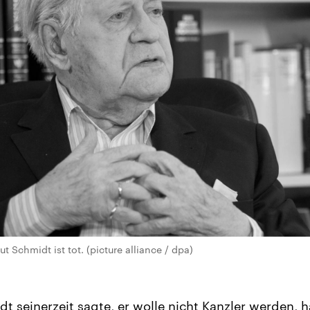
 Schmidt ist tot. (picture alliance / dpa)
 seinerzeit sagte, er wolle nicht Kanzler werden, ha