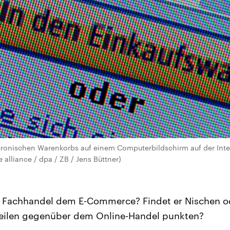
tronischen Warenkorbs auf einem Computerbildschirm auf der Inte
 alliance / dpa / ZB / Jens Büttner)
 Fachhandel dem E-Commerce? Findet er Nischen o
rteilen gegenüber dem Online-Handel punkten?