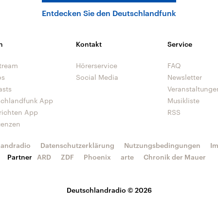
Entdecken Sie den Deutschlandfunk
n
Kontakt
Service
tream
Hörerservice
FAQ
os
Social Media
Newsletter
asts
Veranstaltunge
schlandfunk App
Musikliste
richten App
RSS
uenzen
landradio
Datenschutzerklärung
Nutzungsbedingungen
I
Partner
ARD
ZDF
Phoenix
arte
Chronik der Mauer
Deutschlandradio © 2026