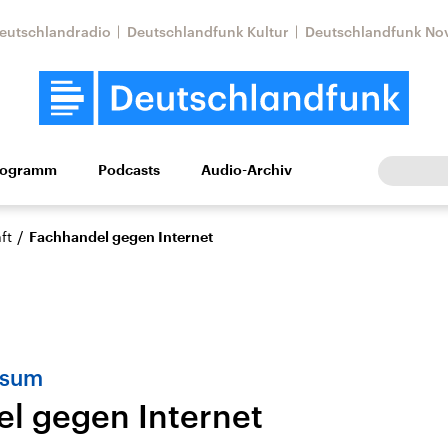
eutschlandradio
Deutschlandfunk Kultur
Deutschlandfunk No
rogramm
Podcasts
Audio-Archiv
Wirtschaft
Wissen
Kultur
Europa
Gesellschaf
/
ft
Fachhandel gegen Internet
nsum
l gegen Internet
Nahostkonflikt
Iran
le Beiträge,
Aktuelle Lage und
Aktuelle Lage und