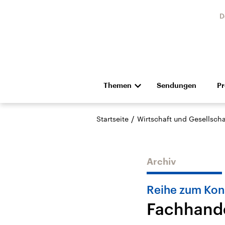
D
Themen
Sendungen
P
Die Nachrichten
Politik
/
Startseite
Wirtschaft und Gesellscha
Hörspiel und Feature
Musik
Archiv
Reihe zum Ko
Fachhande
Landtagswahl Sachsen-
USA
Anhalt 2026
Aktuel