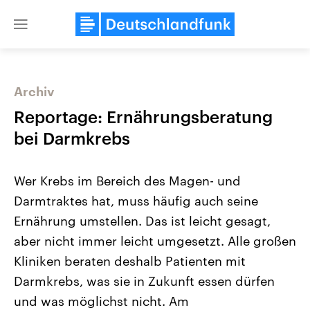
Close
menu
Archiv
Themen
Reportage: Ernährungsberatung
bei Darmkrebs
Wer Krebs im Bereich des Magen- und
Darmtraktes hat, muss häufig auch seine
Ernährung umstellen. Das ist leicht gesagt,
aber nicht immer leicht umgesetzt. Alle großen
Landtagswahl Sachsen-Anhalt
USA
2026
Aktuelle Beiträge, Analys
Kliniken beraten deshalb Patienten mit
Alle Informationen
Hintergründe
Sachsen-Anhalt wählt am 6.
Wirtschaftlich und militäri
Darmkrebs, was sie in Zukunft essen dürfen
September 2026 einen neuen
gehören die Vereinigten S
Landtag. Seit 2021 wird das
den mächtigsten Ländern 
und was möglichst nicht. Am
Bundesland von einer Koalition aus
mit großem Einfluss auf d