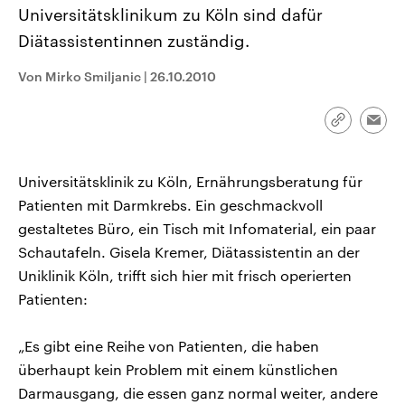
CDU, SPD und FDP regiert.-
aktuelle Weltgeschehen.
Universitätsklinikum zu Köln sind dafür
Umfragen, Prognosen,
Diätassistentinnen zuständig.
Wahlprogramme, aktuelle Berichte
Sendungen
Programm
Podcasts
und Hintergründe zu den Parteien
und Kandidaten der anstehenden
Von Mirko Smiljanic
|
26.10.2010
Wahl.
Audio-Archiv
Link
Emai
kopieren/te
Universitätsklinik zu Köln, Ernährungsberatung für
Patienten mit Darmkrebs. Ein geschmackvoll
gestaltetes Büro, ein Tisch mit Infomaterial, ein paar
Schautafeln. Gisela Kremer, Diätassistentin an der
Uniklinik Köln, trifft sich hier mit frisch operierten
Patienten:
„Es gibt eine Reihe von Patienten, die haben
überhaupt kein Problem mit einem künstlichen
Darmausgang, die essen ganz normal weiter, andere