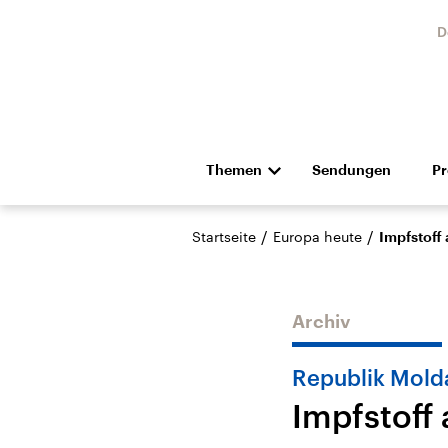
D
Themen
Sendungen
P
Die Nachrichten
Politik
/
/
Startseite
Europa heute
Impfstoff 
Hörspiel und Feature
Musik
Archiv
Republik Mold
Impfstoff 
Landtagswahl Sachsen-
USA
Anhalt 2026
Aktuel