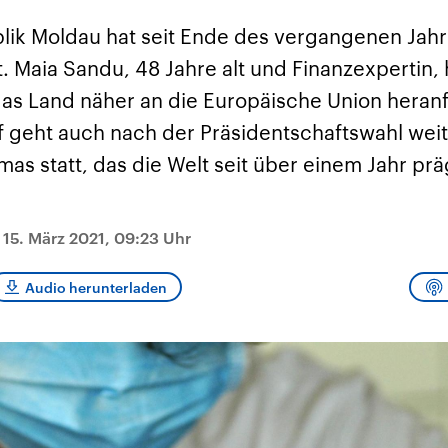
sen und
Hintergründe
Hintergründe
Der Überfall der
Der Iran – seit der
rgründe
blik Moldau hat seit Ende des vergangenen Jahr
haftlich und
palästinensischen
Islamischen Revolu
risch gehören die
Terrororganisation
1979 auch Islamisc
 Maia Sandu, 48 Jahre alt und Finanzexpertin, 
igten Staaten zu
Hamas im Oktober 2023
Republik Iran – ist e
ächtigsten
auf Israel hat in der
von einem
s Land näher an die Europäische Union heranf
n der Erde, mit
Region wieder die
Religionsführer auto
 Einfluss auf das
Gewalt entfacht. Israel
regierter Staat im 
 geht auch nach der Präsidentschaftswahl weite
le Weltgeschehen.
möchte die Hamas
Osten. Eine Feindsc
zerstören. Diese wird wie
zu Israel und zu de
as statt, das die Welt seit über einem Jahr prä
die Hisbollah im Libanon
ist fest in der
vom Iran unterstützt.
Staatsideologie
verankert.
|
15. März 2021, 09:23 Uhr
Audio herunterladen