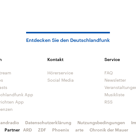
Entdecken Sie den Deutschlandfunk
n
Kontakt
Service
tream
Hörerservice
FAQ
os
Social Media
Newsletter
asts
Veranstaltunge
schlandfunk App
Musikliste
richten App
RSS
uenzen
landradio
Datenschutzerklärung
Nutzungsbedingungen
I
Partner
ARD
ZDF
Phoenix
arte
Chronik der Mauer