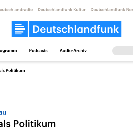
eutschlandradio
Deutschlandfunk Kultur
Deutschlandfunk No
rogramm
Podcasts
Audio-Archiv
Wirtschaft
Wissen
Kultur
Europa
Gesellschaf
als Politikum
au
als Politikum
Nahostkonflikt
Iran
le Beiträge,
Aktuelle Lage und
Aktuelle Lage und