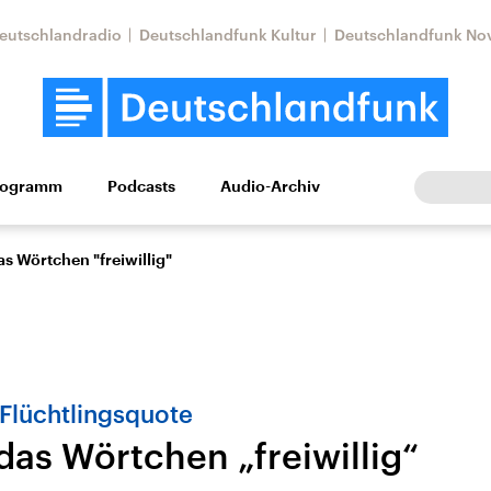
eutschlandradio
Deutschlandfunk Kultur
Deutschlandfunk No
rogramm
Podcasts
Audio-Archiv
Wirtschaft
Wissen
Kultur
Europa
Gesellschaf
as Wörtchen "freiwillig"
Flüchtlingsquote
das Wörtchen „freiwillig“
Nahostkonflikt
Iran
le Beiträge,
Aktuelle Lage und
Aktuelle Lage und