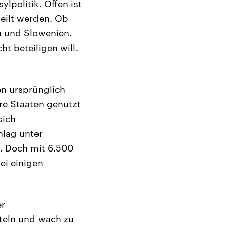
lpolitik. Offen ist
eilt werden. Ob
n und Slowenien.
t beteiligen will.
en ursprünglich
ere Staaten genutzt
sich
hlag unter
n. Doch mit 6.500
ei einigen
er
teln und wach zu