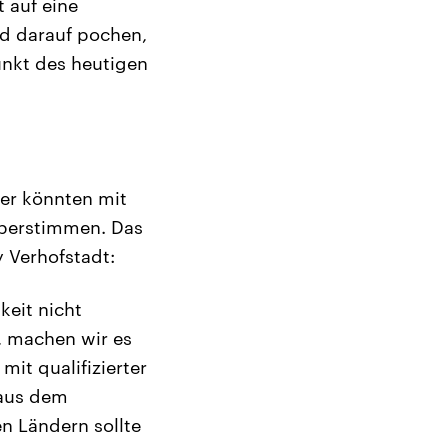
t auf eine
d darauf pochen,
punkt des heutigen
ter könnten mit
überstimmen. Das
 Verhofstadt:
keit nicht
, machen wir es
it qualifizierter
 aus dem
n Ländern sollte