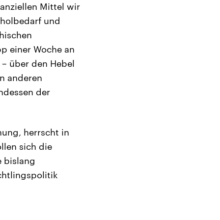
anziellen Mittel wir
hholbedarf und
chischen
pp einer Woche an
 – über den Hebel
en anderen
ndessen der
ung, herrscht in
len sich die
 bislang
htlingspolitik