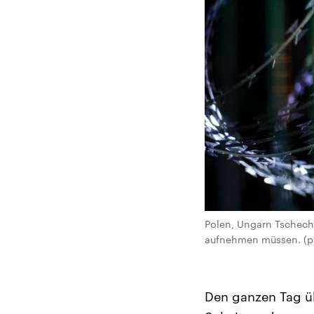
Polen, Ungarn Tschechi
aufnehmen müssen. (pic
Den ganzen Tag üb