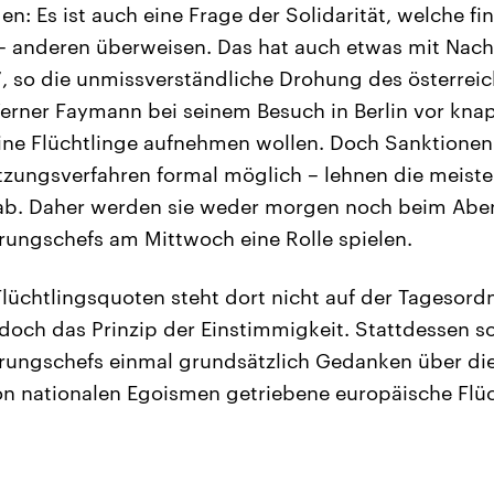
en: Es ist auch eine Frage der Solidarität, welche fin
 – anderen überweisen. Das hat auch etwas mit Nac
n“, so die unmissverständliche Drohung des österrei
erner Faymann bei seinem Besuch in Berlin vor kna
eine Flüchtlinge aufnehmen wollen. Doch Sanktionen
tzungsverfahren formal möglich – lehnen die meist
 ab. Daher werden sie weder morgen noch beim Abe
rungschefs am Mittwoch eine Rolle spielen.
üchtlingsquoten steht dort nicht auf der Tagesordn
ch das Prinzip der Einstimmigkeit. Stattdessen sol
rungschefs einmal grundsätzlich Gedanken über die
n nationalen Egoismen getriebene europäische Flüc