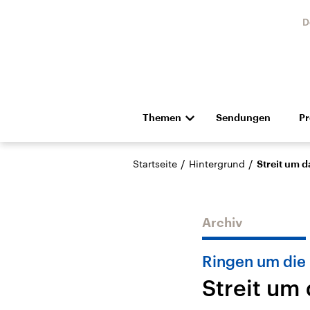
D
Themen
Sendungen
P
Die Nachrichten
Politik
/
/
Startseite
Hintergrund
Streit um d
Hörspiel und Feature
Musik
Archiv
Ringen um die 
Streit um 
Landtagswahl Sachsen-
USA
Anhalt 2026
Aktuel