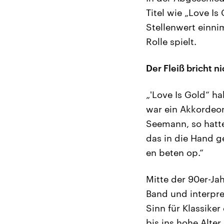
Titel wie „Love Is
Stellenwert einn
Rolle spielt.
Der Fleiß bricht ni
„'Love Is Gold“ h
war ein Akkordeon
Seemann, so hatte
das in die Hand g
en beten op.“
Mitte der 90er-Ja
Band und interpre
Sinn für Klassike
bis ins hohe Alte