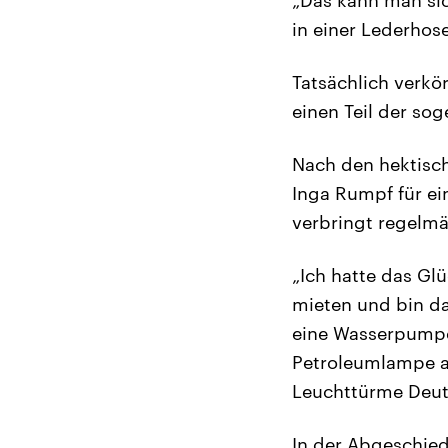
in einer Lederhos
Tatsächlich verkö
einen Teil der so
Nach den hektisc
Inga Rumpf für ei
verbringt regelmäß
„Ich hatte das Gl
mieten und bin da
eine Wasserpumpe 
Petroleumlampe a
Leuchttürme Deuts
In der Abgeschie