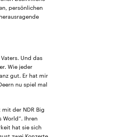
ren, persönlichen
 herausragende
 Vaters. Und das
r. Wie jeder
nz gut. Er hat mir
Deern nu spiel mal
t mit der NDR Big
 World“. Ihren
eit hat sie sich
gust zwei Konzerte