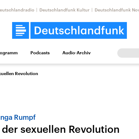
eutschlandradio
Deutschlandfunk Kultur
Deutschlandfunk No
rogramm
Podcasts
Audio-Archiv
Wirtschaft
Wissen
Kultur
Europa
Gesellschaf
xuellen Revolution
Inga Rumpf
 der sexuellen Revolution
Nahostkonflikt
Iran
le Beiträge,
Aktuelle Lage und
Aktuelle Lage und