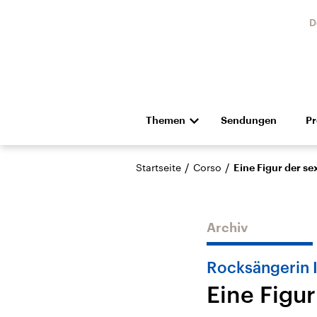
D
Themen
Sendungen
P
Die Nachrichten
Politik
/
/
Startseite
Corso
Eine Figur der se
Hörspiel und Feature
Musik
Archiv
Rocksängerin 
Eine Figur
Landtagswahl Sachsen-
USA
Anhalt 2026
Aktuel