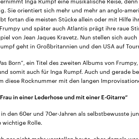
ternimmt Inga Rumpf eine musikalische Reise, denn 
rig. Sie orientiert sich mehr und mehr an anglo-amer
t fortan die meisten Stücke allein oder mit Hilfe i
rumpy und später auch Atlantis prägt ihre raue S
piel von Jean Jaques Kravetz. Nun stellen sich auch 
 Rumpf geht in Großbritannien und den USA auf Tour
s Born“, ein Titel des zweiten Albums von Frumpy, 
d somit auch für Inga Rumpf. Auch und gerade bei 
kum diese Rocknummer mit den langen Improvisation
 Frau in einer Lederhose und mit einer E-Gitarre“
 in den 60er und 70er-Jahren als selbstbewusste jun
e wichtige Rolle.
h gar nicht mehr vorstellen heute, aber damals war 