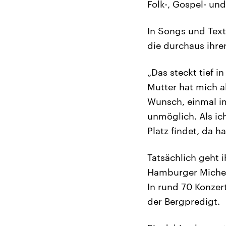
Folk-, Gospel- und
In Songs und Text
die durchaus ihr
„Das steckt tief 
Mutter hat mich a
Wunsch, einmal im 
unmöglich. Als ic
Platz findet, da h
Tatsächlich geht i
Hamburger Michel 
In rund 70 Konzer
der Bergpredigt.