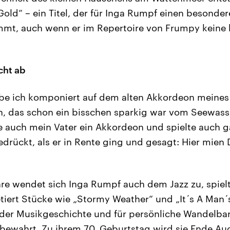
 Gold“ – ein Titel, der für Inga Rumpf einen besonde
immt, auch wenn er im Repertoire von Frumpy keine
cht ab
abe ich komponiert auf dem alten Akkordeon meines
, das schon ein bisschen sparkig war vom Seewasse
 auch mein Vater ein Akkordeon und spielte auch ga
edrückt, als er in Rente ging und gesagt: Hier mien 
hre wendet sich Inga Rumpf auch dem Jazz zu, spiel
tiert Stücke wie „Stormy Weather“ und „It´s A Man´s
r der Musikgeschichte und für persönliche Wandelbark
r bewahrt. Zu ihrem 70. Geburtstag wird sie Ende Au