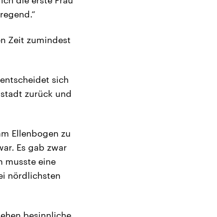
rregend.“
en Zeit zumindest
entscheidet sich
ßstadt zurück und
 am Ellenbogen zu
war. Es gab zwar
n musste eine
i nördlichsten
ehen besinnliche