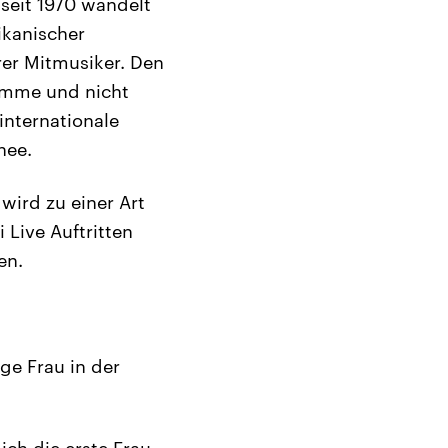
seit 1970 wandelt
ikanischer
hrer Mitmusiker. Den
timme und nicht
internationale
nee.
wird zu einer Art
Live Auftritten
en.
ge Frau in der
ich die erste Frau