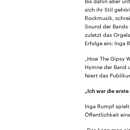
Bis dahin aber un
sich ihr Stil gehö
Rockmusik, schreib
Sound der Bands F
zuletzt das Orgels
Erfolge ein: Inga
„How The Gipsy Wa
Hymne der Band un
feiert das Publi
„Ich war die erste
Inga Rumpf spielt
Öffentlichkeit ein
„Das kann man sic