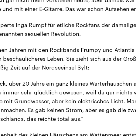
e und mit einer E-Gitarre. Das war schon Aufsehen e
rperte Inga Rumpf für etliche Rockfans der damalig
genannten sexuellen Revolution.
hen Jahren mit den Rockbands Frumpy und Atlantis 
n beschaulicheres Leben. Sie zieht sich aus der Gro
ig Zeit auf der Nordseeinsel Sylt:
ück, über 20 Jahre ein ganz kleines Wärterhäuschen
 immer sehr glücklich gewesen, weil da gar nichts 
mit Grundwasser, aber kein elektrisches Licht. Ma
nmachen. Es gab keinen Strom, aber es gab die zwe
chlands, das reichte total aus.“
denheit des kleinen Häuschens am Wattenmeer entst