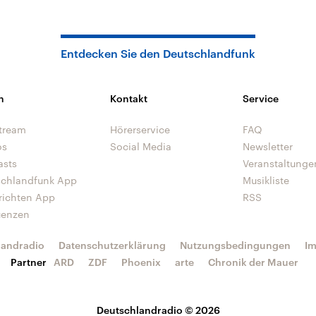
Entdecken Sie den Deutschlandfunk
n
Kontakt
Service
tream
Hörerservice
FAQ
os
Social Media
Newsletter
asts
Veranstaltunge
schlandfunk App
Musikliste
richten App
RSS
uenzen
landradio
Datenschutzerklärung
Nutzungsbedingungen
I
Partner
ARD
ZDF
Phoenix
arte
Chronik der Mauer
Deutschlandradio © 2026