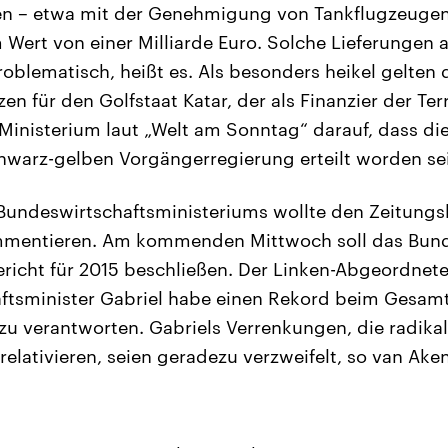
en – etwa mit der Genehmigung von Tankflugzeugen
 Wert von einer Milliarde Euro. Solche Lieferungen 
roblematisch, heißt es. Als besonders heikel gelten
n für den Golfstaat Katar, der als Finanzier der Ter
 Ministerium laut „Welt am Sonntag“ darauf, dass 
hwarz-gelben Vorgängerregierung erteilt worden sei
Bundeswirtschaftsministeriums wollte den Zeitungs
mmentieren. Am kommenden Mittwoch soll das Bund
icht für 2015 beschließen. Der Linken-Abgeordnet
chaftsminister Gabriel habe einen Rekord beim Gesam
u verantworten. Gabriels Verrenkungen, die radika
elativieren, seien geradezu verzweifelt, so van Aken