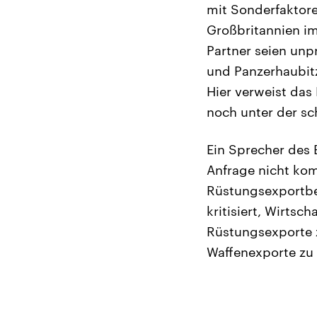
mit Sonderfaktor
Großbritannien im
Partner seien unp
und Panzerhaubitze
Hier verweist das
noch unter der sc
Ein Sprecher des 
Anfrage nicht ko
Rüstungsexportber
kritisiert, Wirts
Rüstungsexporte z
Waffenexporte zu r