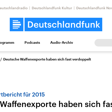
eutschlandradio
Deutschlandfunk Kultur
Deutschlandfunk No
rogramm
Podcasts
Audio-Archiv
Wirtschaft
Wissen
Kultur
Europa
Gesellschaf
/
Deutsche Waffenexporte haben sich fast verdoppelt
tbericht für 2015
Waffenexporte haben sich fa
Nahostkonflikt
Iran
le Beiträge,
Aktuelle Lage und
Aktuelle Lage und