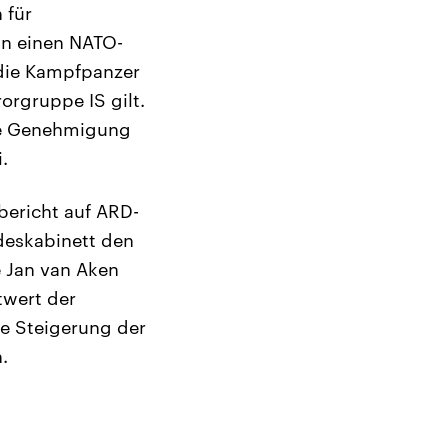
 für
an einen NATO-
 die Kampfpanzer
rorgruppe IS gilt.
die Genehmigung
.
bericht auf ARD-
eskabinett den
e Jan van Aken
twert der
le Steigerung der
.