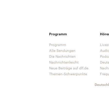
Programm
Höre
Programm
Lives
Alle Sendungen
Audi
Die Nachrichten
Podc
Nachrichtenleicht
Deut
Neue Beiträge auf dlf.de
Nach
Themen-Schwerpunkte
Freq
Deutsch