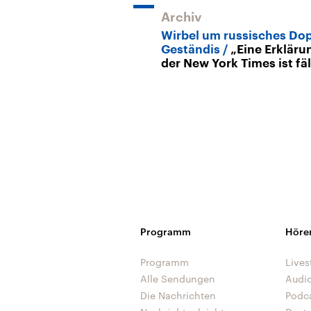
Archiv
Wirbel um russisches Dop
Geständis
„Eine Erkläru
der New York Times ist fäl
Programm
Höre
Programm
Lives
Alle Sendungen
Audi
Die Nachrichten
Podc