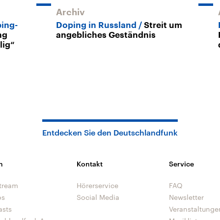
Archiv
ing-
Doping in Russland
Streit um
ng
angebliches Geständnis
lig“
Entdecken Sie den Deutschlandfunk
n
Kontakt
Service
tream
Hörerservice
FAQ
os
Social Media
Newsletter
asts
Veranstaltunge