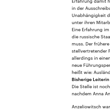
Erfahrung damit h
in der Ausschreib
Unabhängigkeit de
unter ihren Mitarb
Eine Erfahrung i
die russische Sta
muss. Der frühere
stellvertretender 
allerdings in ein
neue Führungspers
heißt wie: Auslä
Bisherige Leiterin
Die Stelle ist no
nachdem Anna Anze
Anzeliowitsch war