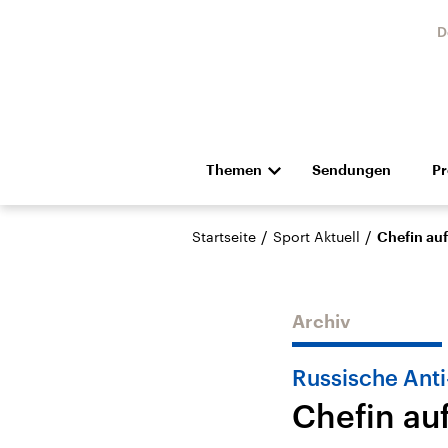
D
Themen
Sendungen
P
Die Nachrichten
Politik
/
/
Startseite
Sport Aktuell
Chefin auf
Hörspiel und Feature
Musik
Archiv
Russische Ant
Chefin auf
Landtagswahl Sachsen-
USA
Anhalt 2026
Aktuel