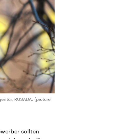
entur, RUSADA. (picture
ewerber sollten