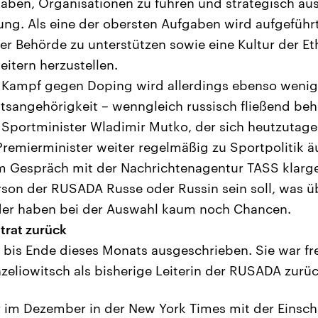
aben, Organisationen zu führen und strategisch aus
ung. Als eine der obersten Aufgaben wird aufgeführt
r Behörde zu unterstützen sowie eine Kultur der Eth
eitern herzustellen.
m Kampf gegen Doping wird allerdings ebenso wenig
atsangehörigkeit – wenngleich russisch fließend be
 Sportminister Wladimir Mutko, der sich heutzutage
Premierminister weiter regelmäßig zu Sportpolitik ä
em Gespräch mit der Nachrichtenagentur TASS klarges
on der RUSADA Russe oder Russin sein soll, was übe
nder haben bei der Auswahl kaum noch Chancen.
 trat zurück
ch bis Ende dieses Monats ausgeschrieben. Sie war f
liowitsch als bisherige Leiterin der RUSADA zurüc
 im Dezember in der New York Times mit der Einschä