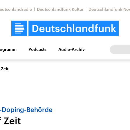
eutschlandradio
Deutschlandfunk Kultur
Deutschlandfunk No
rogramm
Podcasts
Audio-Archiv
Wirtschaft
Wissen
Kultur
Europa
Gesellschaf
 Zeit
i-Doping-Behörde
 Zeit
Nahostkonflikt
Iran
le Beiträge,
Aktuelle Lage und
Aktuelle Lage und