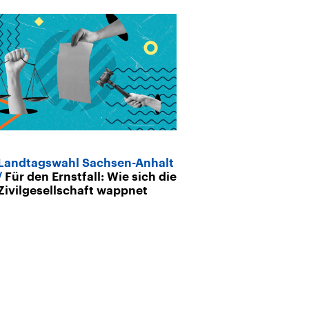
Landtagswahl Sachsen-Anhalt
Kulturkampf
Für den Ernstfall: Wie sich die
hinter der „pa
Zivilgesellschaft wappnet
Kulturpolitik“