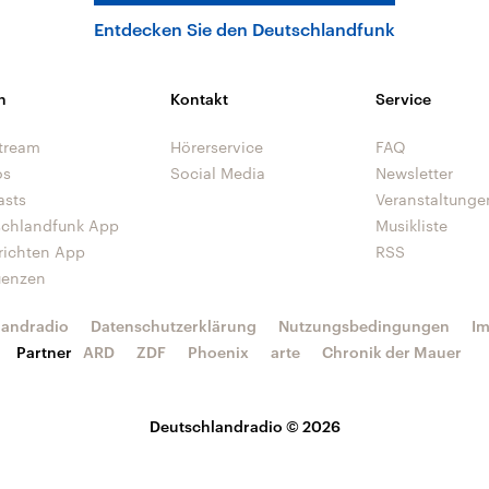
Entdecken Sie den Deutschlandfunk
n
Kontakt
Service
tream
Hörerservice
FAQ
os
Social Media
Newsletter
asts
Veranstaltunge
schlandfunk App
Musikliste
richten App
RSS
uenzen
landradio
Datenschutzerklärung
Nutzungsbedingungen
I
Partner
ARD
ZDF
Phoenix
arte
Chronik der Mauer
Deutschlandradio © 2026