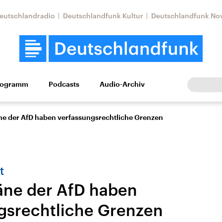
eutschlandradio
Deutschlandfunk Kultur
Deutschlandfunk No
rogramm
Podcasts
Audio-Archiv
Wirtschaft
Wissen
Kultur
Europa
Gesellschaf
e der AfD haben verfassungsrechtliche Grenzen
t
ne der AfD haben
gsrechtliche Grenzen
Nahostkonflikt
Iran
le Beiträge,
Aktuelle Lage und
Aktuelle Lage und