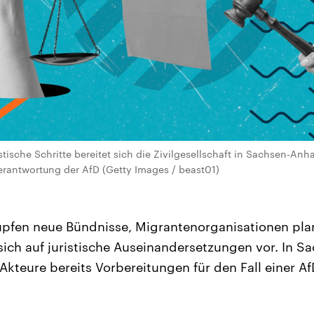
tische Schritte bereitet sich die Zivilgesellschaft in Sachsen-Anhal
rantwortung der AfD (Getty Images / beast01)
üpfen neue Bündnisse, Migrantenorganisationen pla
sich auf juristische Auseinandersetzungen vor. In S
 Akteure bereits Vorbereitungen für den Fall einer A