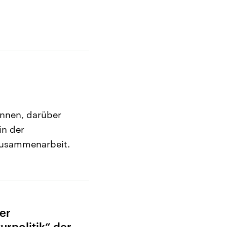
önnen, darüber
in der
 Zusammenarbeit.
der
urpolitik“ der