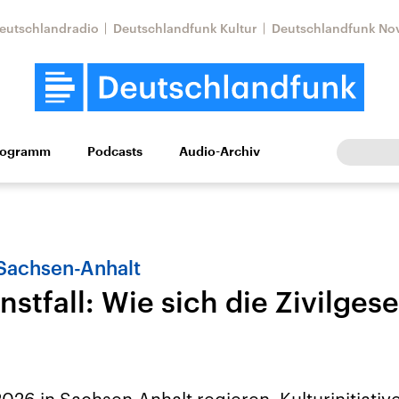
eutschlandradio
Deutschlandfunk Kultur
Deutschlandfunk No
rogramm
Podcasts
Audio-Archiv
Wirtschaft
Wissen
Kultur
Europa
Gesellschaf
Sachsen-Anhalt
nstfall: Wie sich die Zivilgese
Nahostkonflikt
Iran
le Beiträge,
Aktuelle Lage und
Aktuelle Lage und