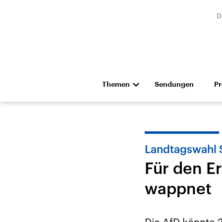
D
Themen
Sendungen
P
Die Nachrichten
Politik
Hörspiel und Feature
Musik
Landtagswahl 
Für den Er
wappnet
Landtagswahl Sachsen-
USA
Anhalt 2026
Aktuel