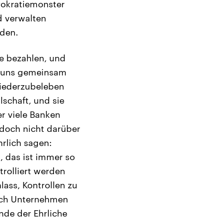
ürokratiemonster
d verwalten
nden.
le bezahlen, und
it uns gemeinsam
wiederzubeleben
schaft, und sie
er viele Banken
 doch nicht darüber
rlich sagen:
 das ist immer so
trolliert werden
ass, Kontrollen zu
uch Unternehmen
nde der Ehrliche