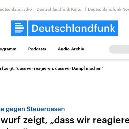
eutschlandradio
Deutschlandfunk Kultur
Deutschlandfunk No
rogramm
Podcasts
Audio-Archiv
Wirtschaft
Wissen
Kultur
Europa
Gesellschaf
f zeigt, "dass wir reagieren, dass wir Dampf machen"
ne gegen Steueroasen
urf zeigt, „dass wir reagiere
Nahostkonflikt
Iran
le Beiträge,
Aktuelle Lage und
Aktuelle Lage und