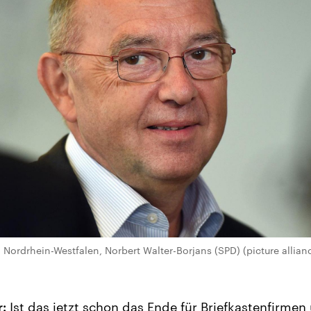
 Nordrhein-Westfalen, Norbert Walter-Borjans (SPD) (picture allian
:
Ist das jetzt schon das Ende für Briefkastenfirmen