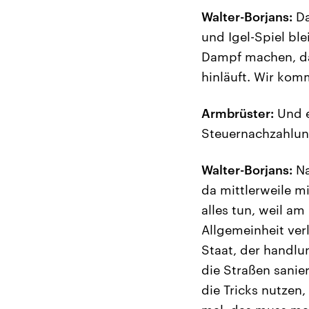
Walter-Borjans:
Da
und Igel-Spiel ble
Dampf machen, das
hinläuft. Wir kom
Armbrüster:
Und e
Steuernachzahlun
Walter-Borjans:
Na
da mittlerweile m
alles tun, weil a
Allgemeinheit verl
Staat, der handlun
die Straßen sanie
die Tricks nutzen,