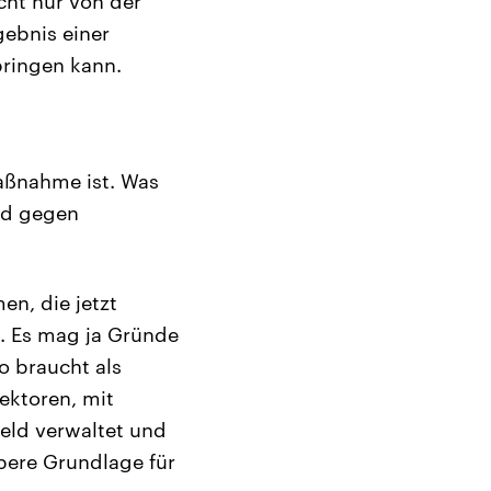
cht nur von der
gebnis einer
bringen kann.
Maßnahme ist. Was
nd gegen
en, die jetzt
z. Es mag ja Gründe
o braucht als
ektoren, mit
eld verwaltet und
bere Grundlage für