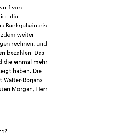
wurf von
ird die
das Bankgeheimnis
tzdem weiter
ngen rechnen, und
en bezahlen. Das
nd die einmal mehr
eigt haben. Die
t Walter-Borjans
uten Morgen, Herr
te?