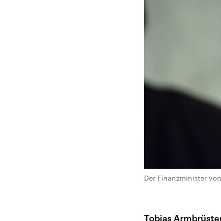
Der Finanzminister von
Tobias Armbrüster