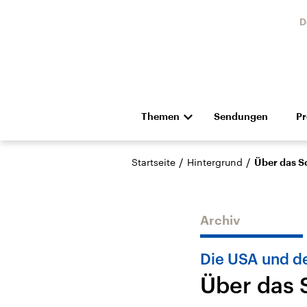
D
Themen
Sendungen
P
Die Nachrichten
Politik
/
/
Startseite
Hintergrund
Über das S
Hörspiel und Feature
Musik
Archiv
Die USA und d
Über das 
Landtagswahl Sachsen-
USA
Anhalt 2026
Aktuel