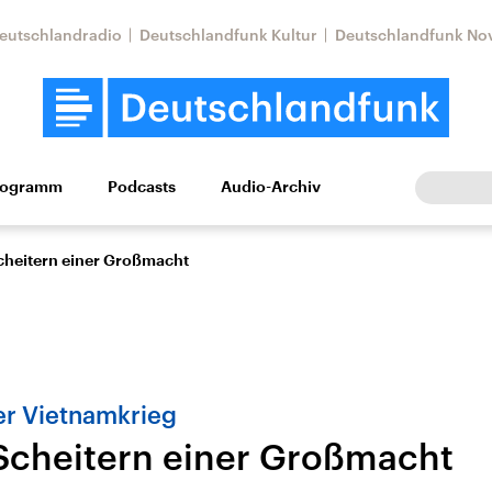
eutschlandradio
Deutschlandfunk Kultur
Deutschlandfunk No
rogramm
Podcasts
Audio-Archiv
Wirtschaft
Wissen
Kultur
Europa
Gesellschaf
cheitern einer Großmacht
er Vietnamkrieg
Scheitern einer Großmacht
Nahostkonflikt
Iran
le Beiträge,
Aktuelle Lage und
Aktuelle Lage und