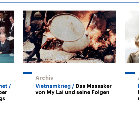
Archiv
net
Vietnamkrieg
Das Massaker
ber
von My Lai und seine Folgen
gs