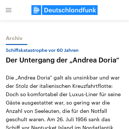
Close
menu
Archiv
Themen
Schiffskatastrophe vor 60 Jahren
Der Untergang der „Andrea Doria“
Die „Andrea Doria“ galt als unsinkbar und war
der Stolz der italienischen Kreuzfahrtflotte:
Doch so komfortabel der Luxus-Liner für seine
Landtagswahl Sachsen-Anhalt
USA
Gäste ausgestattet war, so gering war die
2026
Aktuelle Beiträge, Analys
Alle Informationen
Anzahl von Seeleuten, die für den Notfall
Hintergründe
Sachsen-Anhalt wählt am 6.
Wirtschaftlich und militäri
geschult waren. Am 26. Juli 1956 sank das
September 2026 einen neuen
gehören die Vereinigten S
Landtag. Seit 2021 wird das
den mächtigsten Ländern 
Schiff vor Nantucket Island im Nordatlantik.
Bundesland von einer Koalition aus
mit großem Einfluss auf d