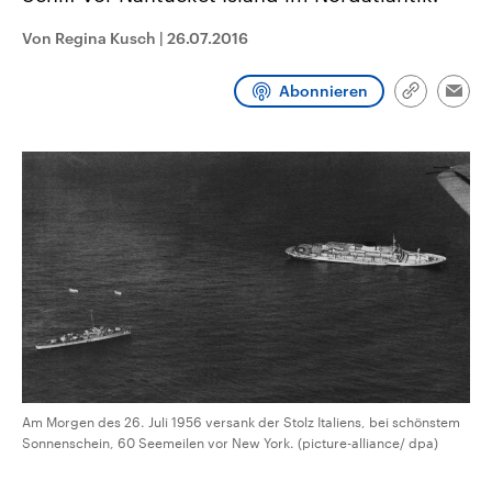
CDU, SPD und FDP regiert.-
aktuelle Weltgeschehen.
Umfragen, Prognosen,
Von Regina Kusch
|
26.07.2016
Wahlprogramme, aktuelle Berichte
Sendungen
Programm
Podcasts
und Hintergründe zu den Parteien
und Kandidaten der anstehenden
Abonnieren
Link
Wahl.
Emai
kopieren/te
Audio-Archiv
Am Morgen des 26. Juli 1956 versank der Stolz Italiens, bei schönstem
Sonnenschein, 60 Seemeilen vor New York. (picture-alliance/ dpa)