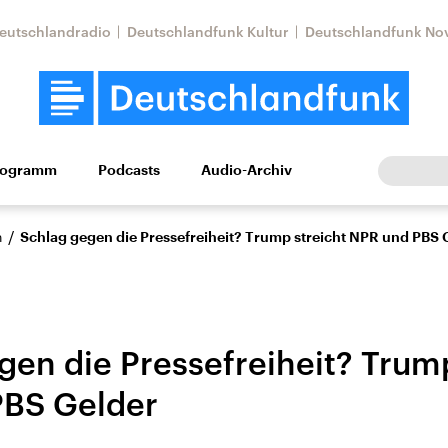
eutschlandradio
Deutschlandfunk Kultur
Deutschlandfunk No
rogramm
Podcasts
Audio-Archiv
Wirtschaft
Wissen
Kultur
Europa
Gesellschaf
/
n
Schlag gegen die Pressefreiheit? Trump streicht NPR und PBS 
gen die Pressefreiheit? Trump
PBS Gelder
Nahostkonflikt
Iran
le Beiträge,
Aktuelle Lage und
Aktuelle Lage und