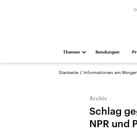
D
Themen
Sendungen
P
Die Nachrichten
Politik
/
Startseite
Informationen am Morge
Hörspiel und Feature
Musik
Archiv
Schlag ge
NPR und 
Landtagswahl Sachsen-
USA
Anhalt 2026
Aktuel