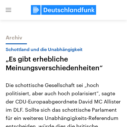
Close
menu
Archiv
Themen
Schottland und die Unabhängigkeit
„Es gibt erhebliche
Meinungsverschiedenheiten“
Die schottische Gesellschaft sei „hoch
politisiert, aber auch hoch polarisiert“, sagte
Landtagswahl Sachsen-Anhalt
USA
der CDU-Europaabgeordnete David MC Allister
2026
Aktuelle Beiträge, Analys
Alle Informationen
Hintergründe
im DLF. Sollte sich das schottische Parlament
Sachsen-Anhalt wählt am 6.
Wirtschaftlich und militäri
September 2026 einen neuen
gehören die Vereinigten S
für ein weiteres Unabhängigkeits-Referendum
Landtag. Seit 2021 wird das
den mächtigsten Ländern 
entscheiden, würde dies die britische
Bundesland von einer Koalition aus
mit großem Einfluss auf d