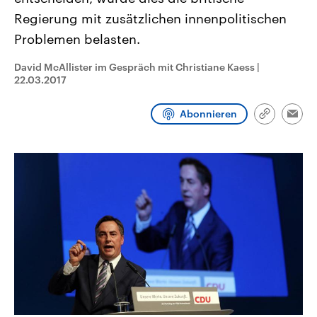
CDU, SPD und FDP regiert.-
aktuelle Weltgeschehen.
Regierung mit zusätzlichen innenpolitischen
Umfragen, Prognosen,
Wahlprogramme, aktuelle Berichte
Problemen belasten.
Sendungen
Programm
Podcasts
und Hintergründe zu den Parteien
und Kandidaten der anstehenden
Wahl.
David McAllister im Gespräch mit Christiane Kaess
|
Audio-Archiv
22.03.2017
Abonnieren
Link
Emai
kopieren/te