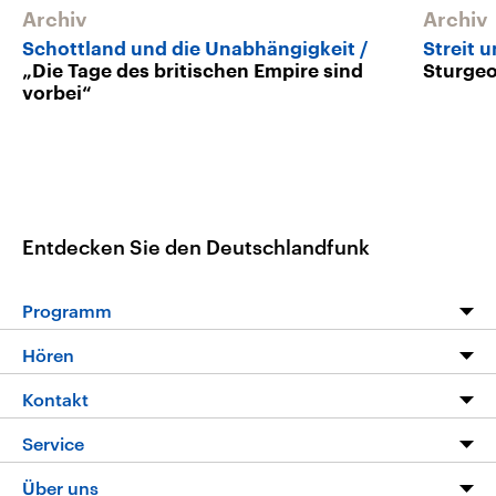
Archiv
Archiv
Schottland und die Unabhängigkeit
Streit 
„Die Tage des britischen Empire sind
Sturgeo
vorbei“
Entdecken Sie den Deutschlandfunk
Programm
Programm
Hören
Alle Sendungen
Livestream
Kontakt
Die Nachrichten
Audios
Hörerservice
Service
Nachrichtenleicht
Podcasts
Social Media
FAQ
Über uns
Neue Beiträge auf dlf.de