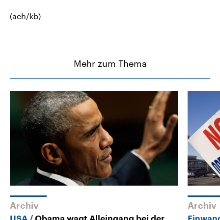
(ach/kb)
Mehr zum Thema
Archiv
Archiv
USA
Obama wagt Alleingang bei der
Einwand