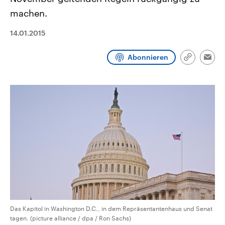
CDU, SPD und FDP regiert.-
aktuelle Weltgeschehen.
machen.
Umfragen, Prognosen,
Wahlprogramme, aktuelle Berichte
Sendungen
Programm
Podcasts
und Hintergründe zu den Parteien
14.01.2015
und Kandidaten der anstehenden
Wahl.
Audio-Archiv
Abonnieren
Link
Emai
kopieren/te
Das Kapitol in Washington D.C., in dem Repräsentantenhaus und Senat
tagen. (picture alliance / dpa / Ron Sachs)