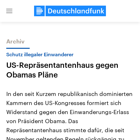
Close
menu
Archiv
Themen
Schutz illegaler Einwanderer
US-Repräsentantenhaus gegen
Obamas Pläne
In den seit Kurzem republikanisch dominierten
Kammern des US-Kongresses formiert sich
Landtagswahl Sachsen-Anhalt
USA
Widerstand gegen den Einwanderungs-Erlass
2026
Aktuelle Beiträge, Analys
Alle Informationen
Hintergründe
von Präsident Obama. Das
Sachsen-Anhalt wählt am 6.
Wirtschaftlich und militäri
September 2026 einen neuen
gehören die Vereinigten S
Repräsentantenhaus stimmte dafür, die seit
Landtag. Seit 2021 wird das
den mächtigsten Ländern 
November geltenden Regeln rückgängig zu
Bundesland von einer Koalition aus
mit großem Einfluss auf d