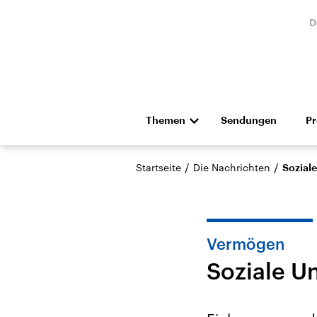
D
Themen
Sendungen
P
Die Nachrichten
Politik
/
/
Startseite
Die Nachrichten
Sozial
Hörspiel und Feature
Musik
Vermögen
Soziale U
Landtagswahl Sachsen-
USA
Anhalt 2026
Aktuel