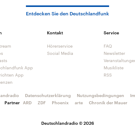
Entdecken Sie den Deutschlandfunk
n
Kontakt
Service
tream
Hörerservice
FAQ
os
Social Media
Newsletter
asts
Veranstaltunge
schlandfunk App
Musikliste
richten App
RSS
uenzen
landradio
Datenschutzerklärung
Nutzungsbedingungen
I
Partner
ARD
ZDF
Phoenix
arte
Chronik der Mauer
Deutschlandradio © 2026