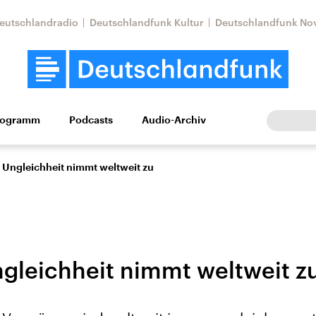
eutschlandradio
Deutschlandfunk Kultur
Deutschlandfunk No
rogramm
Podcasts
Audio-Archiv
Wirtschaft
Wissen
Kultur
Europa
Gesellschaf
e Ungleichheit nimmt weltweit zu
ngleichheit nimmt weltweit z
Nahostkonflikt
Iran
le Beiträge,
Aktuelle Lage und
Aktuelle Lage und