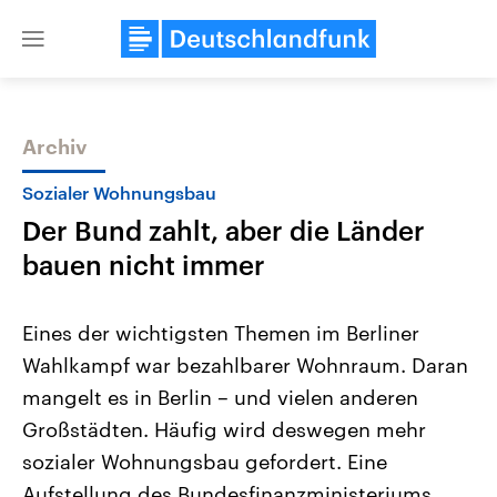
Close
menu
Archiv
Themen
Sozialer Wohnungsbau
Der Bund zahlt, aber die Länder
bauen nicht immer
Eines der wichtigsten Themen im Berliner
Wahlkampf war bezahlbarer Wohnraum. Daran
Landtagswahl Sachsen-Anhalt
USA
mangelt es in Berlin – und vielen anderen
2026
Aktuelle Beiträge, Analys
Alle Informationen
Hintergründe
Großstädten. Häufig wird deswegen mehr
Sachsen-Anhalt wählt am 6.
Wirtschaftlich und militäri
September 2026 einen neuen
gehören die Vereinigten S
sozialer Wohnungsbau gefordert. Eine
Landtag. Seit 2021 wird das
den mächtigsten Ländern 
Aufstellung des Bundesfinanzministeriums
Bundesland von einer Koalition aus
mit großem Einfluss auf d