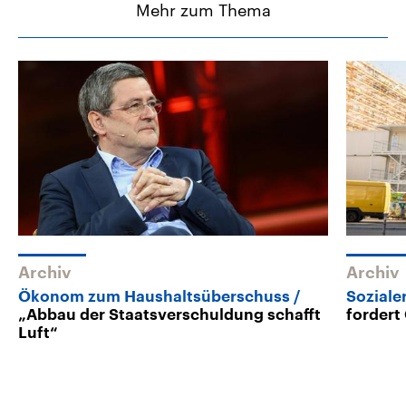
Mehr zum Thema
Archiv
Archiv
Ökonom zum Haushaltsüberschuss
Sozial
„Abbau der Staatsverschuldung schafft
forder
Luft“