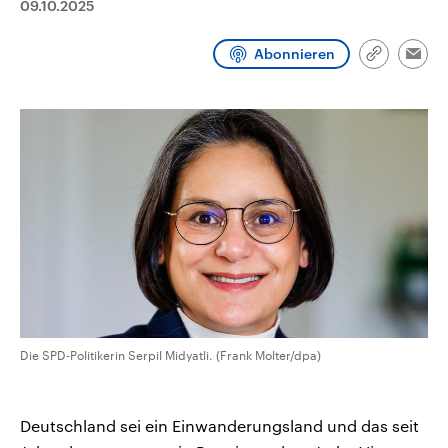
09.10.2025
CDU, SPD und FDP regiert.-
aktuelle Weltgeschehen.
Umfragen, Prognosen,
Wahlprogramme, aktuelle Berichte
Abonnieren
Sendungen
Programm
Podcasts
und Hintergründe zu den Parteien
Link
Emai
und Kandidaten der anstehenden
kopieren/te
Wahl.
Audio-Archiv
Die SPD-Politikerin Serpil Midyatli. (Frank Molter/dpa)
Deutschland sei ein Einwanderungsland und das seit