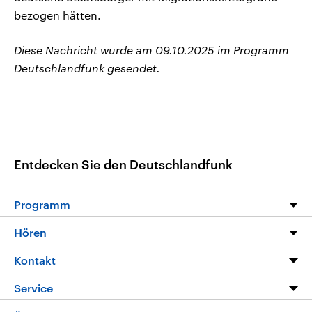
bezogen hätten.
Diese Nachricht wurde am 09.10.2025 im Programm
Deutschlandfunk gesendet.
Entdecken Sie den Deutschlandfunk
Programm
Programm
Hören
Alle Sendungen
Livestream
Kontakt
Die Nachrichten
Audios
Hörerservice
Service
Nachrichtenleicht
Podcasts
Social Media
FAQ