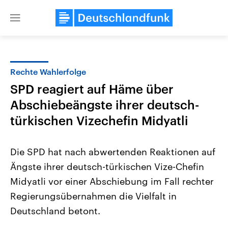
Close
menu
Rechte Wahlerfolge
Themen
SPD reagiert auf Häme über
Abschiebeängste ihrer deutsch-
türkischen Vizechefin Midyatli
Die SPD hat nach abwertenden Reaktionen auf
Ängste ihrer deutsch-türkischen Vize-Chefin
Landtagswahl Sachsen-Anhalt
USA
Midyatli vor einer Abschiebung im Fall rechter
2026
Aktuelle Beiträge, Analys
Alle Informationen
Regierungsübernahmen die Vielfalt in
Hintergründe
Sachsen-Anhalt wählt am 6.
Wirtschaftlich und militäri
Deutschland betont.
September 2026 einen neuen
gehören die Vereinigten S
Landtag. Seit 2021 wird das
den mächtigsten Ländern 
Bundesland von einer Koalition aus
mit großem Einfluss auf d