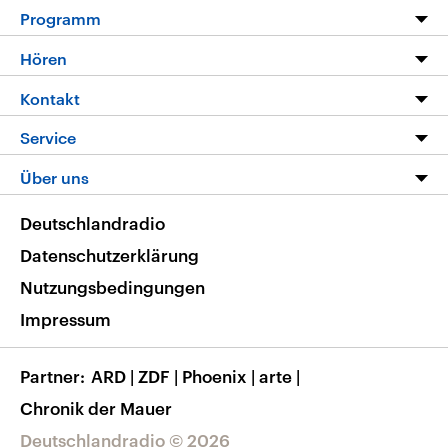
Programm
Programm
Hören
Alle Sendungen
Livestream
Kontakt
Die Nachrichten
Audios
Hörerservice
Service
Nachrichtenleicht
Podcasts
Social Media
FAQ
Über uns
Neue Beiträge auf dlf.de
Deutschlandfunk App
Newsletter
Deutschlandradio
Themen-Schwerpunkte
Nachrichten App
Deutschlandradio
Veranstaltungen
Presse
Frequenzen
Datenschutzerklärung
Musikliste
Ausbildung und Karriere
Nutzungsbedingungen
RSS
Transparenz
Impressum
Korrekturen
Barrierefreiheit
Partner
ARD
|
ZDF
|
Phoenix
|
arte
|
Chronik der Mauer
Deutschlandradio © 2026