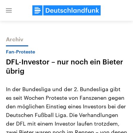
Close
menu
Archiv
Themen
Fan-Proteste
DFL-Investor – nur noch ein Bieter
übrig
In der Bundesliga und der 2. Bundesliga gibt
es seit Wochen Proteste von Fanszenen gegen
Landtagswahl Sachsen-Anhalt
USA
den möglichen Einstieg eines Investors bei der
2026
Aktuelle Beiträge, Analys
Alle Informationen
Hintergründe
Deutschen Fußball Liga. Die Verhandlungen
Sachsen-Anhalt wählt am 6.
Wirtschaftlich und militäri
September 2026 einen neuen
gehören die Vereinigten S
der DFL mit einem Investor laufen trotzdem,
Landtag. Seit 2021 wird das
den mächtigsten Ländern 
zwei Bieter waren noch im Rennen – von denen
Bundesland von einer Koalition aus
mit großem Einfluss auf d