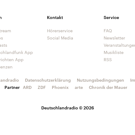
n
Kontakt
Service
tream
Hörerservice
FAQ
os
Social Media
Newsletter
asts
Veranstaltunge
schlandfunk App
Musikliste
richten App
RSS
uenzen
landradio
Datenschutzerklärung
Nutzungsbedingungen
I
Partner
ARD
ZDF
Phoenix
arte
Chronik der Mauer
Deutschlandradio © 2026