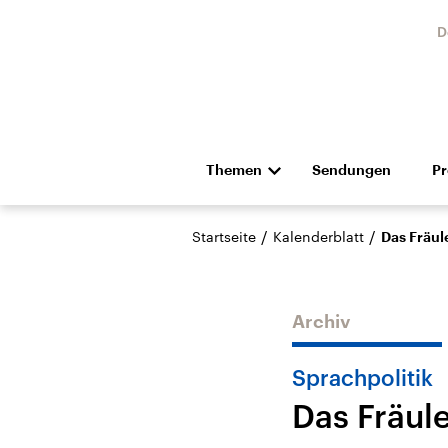
D
Themen
Sendungen
P
Die Nachrichten
Politik
/
/
Startseite
Kalenderblatt
Das Fräul
Hörspiel und Feature
Musik
Archiv
Sprachpolitik
Das Fräul
Landtagswahl Sachsen-
USA
Anhalt 2026
Aktuel