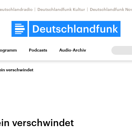
eutschlandradio
Deutschlandfunk Kultur
Deutschlandfunk No
rogramm
Podcasts
Audio-Archiv
Wirtschaft
Wissen
Kultur
Europa
Gesellschaf
ein verschwindet
ein verschwindet
Nahostkonflikt
Iran
le Beiträge,
Aktuelle Lage und
Aktuelle Lage und