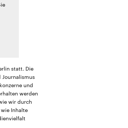
Sie
lin statt. Die
d Journalismus
enkonzerne und
erhalten werden
wie wir durch
wie Inhalte
envielfalt