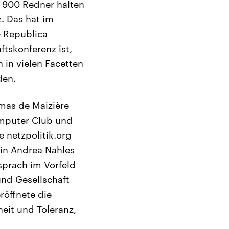
s 900 Redner halten
. Das hat im
e Republica
ftskonferenz ist,
 in vielen Facetten
den.
omas de Maizière
omputer Club und
 netzpolitik.org
in Andrea Nahles
sprach im Vorfeld
und Gesellschaft
röffnete die
heit und Toleranz,