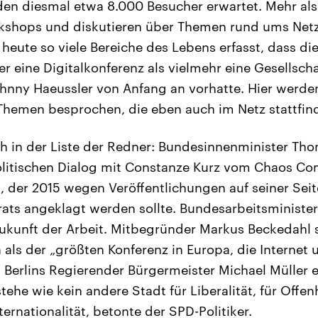
den diesmal etwa 8.000 Besucher erwartet. Mehr al
kshops und diskutieren über Themen rund ums Netz
 heute so viele Bereiche des Lebens erfasst, dass di
 eine Digitalkonferenz als vielmehr eine Gesellscha
hnny Haeussler von Anfang an vorhatte. Hier werden
 Themen besprochen, die eben auch im Netz stattfin
ch in der Liste der Redner: Bundesinnenminister Th
politischen Dialog mit Constanze Kurz vom Chaos C
 der 2015 wegen Veröffentlichungen auf seiner Seite
ts angeklagt werden sollte. Bundesarbeitsminister
Zukunft der Arbeit. Mitbegründer Markus Beckedahl 
 als der „größten Konferenz in Europa, die Internet 
erlins Regierender Bürgermeister Michael Müller e
stehe wie kein andere Stadt für Liberalität, für Offen
nternationalität, betonte der SPD-Politiker.