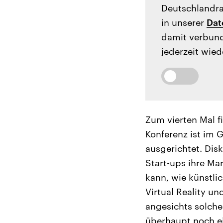
Deutschlandrad
in unserer
Dat
damit verbund
jederzeit wied
Zum vierten Mal fi
Konferenz ist im 
ausgerichtet. Dis
Start-ups ihre Ma
kann, wie künstli
Virtual Reality u
angesichts solche
überhaupt noch e