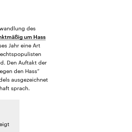
Abwandlung des
unktmäßig um Hass
es Jahr eine Art
Rechtspopulisten
d. Den Auftakt der
Gegen den Hass“
dels ausgezeichnet
haft sprach.
eigt