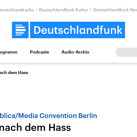
eutschlandradio
Deutschlandfunk Kultur
Deutschlandfunk No
rogramm
Podcasts
Audio-Archiv
Wirtschaft
Wissen
Kultur
Europa
Gesellschaf
nach dem Hass
blica/Media Convention Berlin
 nach dem Hass
Nahostkonflikt
Iran
le Beiträge,
Aktuelle Lage und
Aktuelle Lage und