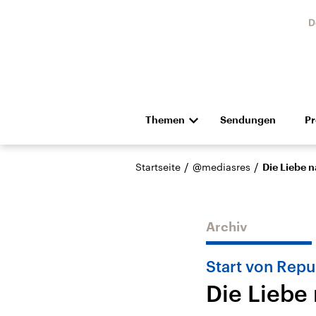
D
Themen
Sendungen
P
Die Nachrichten
Politik
/
/
Startseite
@mediasres
Die Liebe 
Hörspiel und Feature
Musik
Archiv
Start von Repu
Die Liebe
Landtagswahl Sachsen-
USA
Anhalt 2026
Aktuel