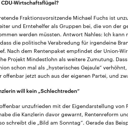
 CDU-Wirtschaftsflügel?
tretende Fraktionsvorsitzende Michael Fuchs ist unz
eiter und Erntehelfer als Gruppen bei, die von der g
mmen werden müssten. Antwort Nahles: Ich kann n
 dass die politische Verabredung für irgendeine Br
hief. Nach dem Rentenpaket empfindet der Union-Wirt
he Projekt Mindestlohn als weitere Zumutung. Dass 
ion schon mal als „hysterisches Gejaule“ verhöhnt, 
offenbar jetzt auch aus der eigenen Partei, und zw
nzlerin will kein „Schlechtreden“
 offenbar unzufrieden mit der Eigendarstellung von P
 habe die Kanzlerin davor gewarnt, Rentenreform u
so schreibt die „Bild am Sonntag“. Gerade das Beisp