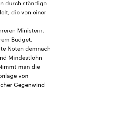
en durch ständige
lt, die von einer
hreren Ministern.
hrem Budget,
chte Noten demnach
und Mindestlohn
. Nimmt man die
Tonlage von
licher Gegenwind