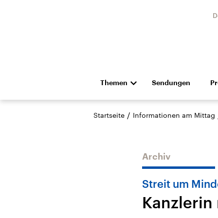
D
Themen
Sendungen
P
Die Nachrichten
Politik
/
Startseite
Informationen am Mittag
Hörspiel und Feature
Musik
Archiv
Streit um Mind
Kanzlerin 
Landtagswahl Sachsen-
USA
Anhalt 2026
Aktuel