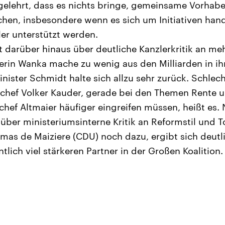
gelehrt, dass es nichts bringe, gemeinsame Vorhab
chen, insbesondere wenn es sich um Initiativen hande
er unterstützt werden.
t darüber hinaus über deutliche Kanzlerkritik an me
erin Wanka mache zu wenig aus den Milliarden in i
nister Schmidt halte sich allzu sehr zurück. Schle
schef Volker Kauder, gerade bei den Themen Rente 
hef Altmaier häufiger eingreifen müssen, heißt es
 über ministeriumsinterne Kritik an Reformstil und 
mas de Maiziere (CDU) noch dazu, ergibt sich deut
tlich viel stärkeren Partner in der Großen Koalition.