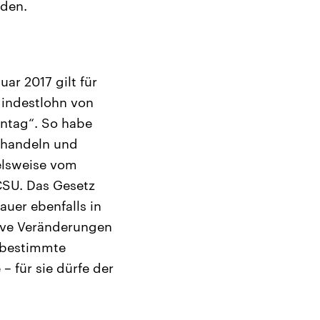
eden.
uar 2017 gilt für
Mindestlohn von
nntag“. So habe
erhandeln und
elsweise vom
CSU. Das Gesetz
uer ebenfalls in
ive Veränderungen
 bestimmte
– für sie dürfe der