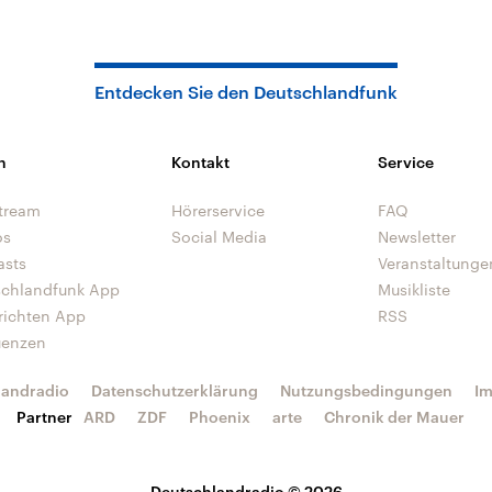
Entdecken Sie den Deutschlandfunk
n
Kontakt
Service
tream
Hörerservice
FAQ
os
Social Media
Newsletter
asts
Veranstaltunge
schlandfunk App
Musikliste
richten App
RSS
uenzen
landradio
Datenschutzerklärung
Nutzungsbedingungen
I
Partner
ARD
ZDF
Phoenix
arte
Chronik der Mauer
Deutschlandradio © 2026