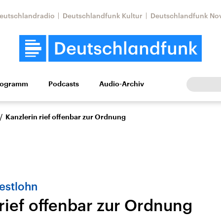
eutschlandradio
Deutschlandfunk Kultur
Deutschlandfunk No
rogramm
Podcasts
Audio-Archiv
Wirtschaft
Wissen
Kultur
Europa
Gesellschaf
/
Kanzlerin rief offenbar zur Ordnung
estlohn
rief offenbar zur Ordnung
Nahostkonflikt
Iran
le Beiträge,
Aktuelle Lage und
Aktuelle Lage und