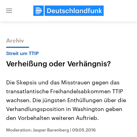
Close
menu
Archiv
Themen
Streit um TTIP
Verheißung oder Verhängnis?
Die Skepsis und das Misstrauen gegen das
transatlantische Freihandelsabkommen TTIP
wachsen. Die jüngsten Enthüllungen über die
Landtagswahl Sachsen-Anhalt
USA
Verhandlungsposition in Washington geben
2026
Aktuelle Beiträge, Analys
Alle Informationen
den Vorbehalten weiteren Auftrieb.
Hintergründe
Sachsen-Anhalt wählt am 6.
Wirtschaftlich und militäri
September 2026 einen neuen
gehören die Vereinigten S
Moderation: Jasper Barenberg
|
09.05.2016
Landtag. Seit 2021 wird das
den mächtigsten Ländern 
Bundesland von einer Koalition aus
mit großem Einfluss auf d