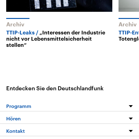
Archiv
Archiv
TTIP-Leaks
„Interessen der Industrie
TTIP-En
nicht vor Lebensmittelsicherheit
Toteng
stellen“
Entdecken Sie den Deutschlandfunk
Programm
Programm
Hören
Alle Sendungen
Livestream
Kontakt
Die Nachrichten
Audios