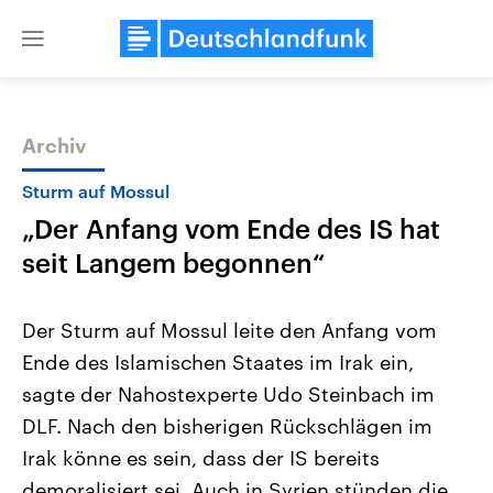
Close
menu
Archiv
Themen
Sturm auf Mossul
„Der Anfang vom Ende des IS hat
seit Langem begonnen“
Der Sturm auf Mossul leite den Anfang vom
Ende des Islamischen Staates im Irak ein,
Landtagswahl Sachsen-Anhalt
USA
sagte der Nahostexperte Udo Steinbach im
2026
Aktuelle Beiträge, Analys
Alle Informationen
Hintergründe
DLF. Nach den bisherigen Rückschlägen im
Sachsen-Anhalt wählt am 6.
Wirtschaftlich und militäri
September 2026 einen neuen
gehören die Vereinigten S
Irak könne es sein, dass der IS bereits
Landtag. Seit 2021 wird das
den mächtigsten Ländern 
demoralisiert sei. Auch in Syrien stünden die
Bundesland von einer Koalition aus
mit großem Einfluss auf d