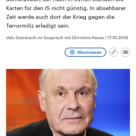
CDU, SPD und FDP regiert.-
aktuelle Weltgeschehen.
Karten für den IS nicht günstig. In absehbarer
Umfragen, Prognosen,
Wahlprogramme, aktuelle Berichte
Zeit werde auch dort der Krieg gegen die
Sendungen
Programm
Podcasts
und Hintergründe zu den Parteien
und Kandidaten der anstehenden
Terrormiliz erledigt sein.
Wahl.
Audio-Archiv
Udo Steinbach im Gespräch mit Christine Heuer
|
17.10.2016
Abonnieren
Link
Emai
kopieren/te