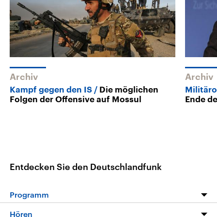
Archiv
Archiv
Kampf gegen den IS
Die möglichen
Militäro
Folgen der Offensive auf Mossul
Ende de
Entdecken Sie den Deutschlandfunk
Programm
Programm
Hören