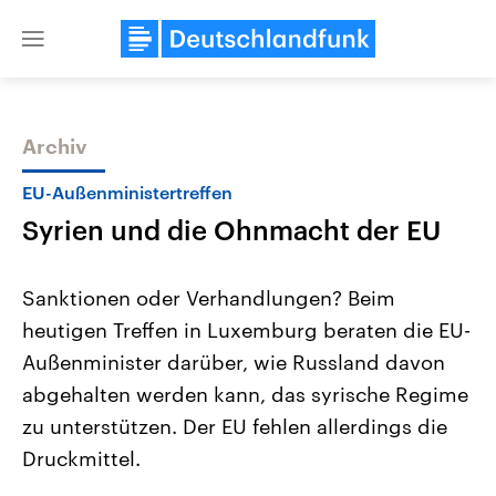
Close
menu
Archiv
Themen
EU-Außenministertreffen
Syrien und die Ohnmacht der EU
Sanktionen oder Verhandlungen? Beim
heutigen Treffen in Luxemburg beraten die EU-
Außenminister darüber, wie Russland davon
Landtagswahl Sachsen-Anhalt
USA
abgehalten werden kann, das syrische Regime
2026
Aktuelle Beiträge, Analys
Alle Informationen
zu unterstützen. Der EU fehlen allerdings die
Hintergründe
Sachsen-Anhalt wählt am 6.
Wirtschaftlich und militäri
Druckmittel.
September 2026 einen neuen
gehören die Vereinigten S
Landtag. Seit 2021 wird das
den mächtigsten Ländern 
Bundesland von einer Koalition aus
mit großem Einfluss auf d