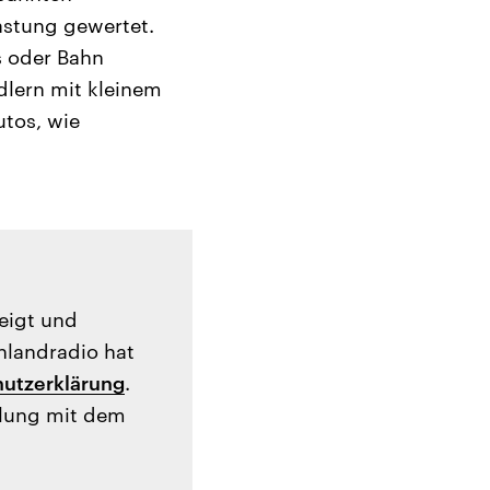
lastung gewertet.
s oder Bahn
dlern mit kleinem
utos, wie
zeigt und
hlandradio hat
utzerklärung
.
tlung mit dem