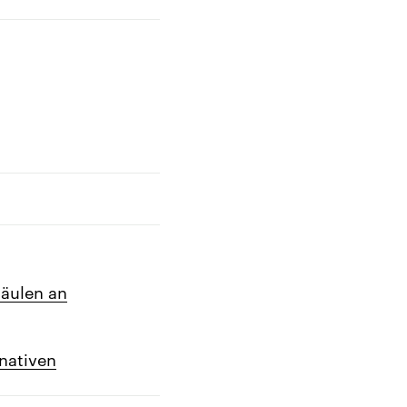
säulen an
rnativen