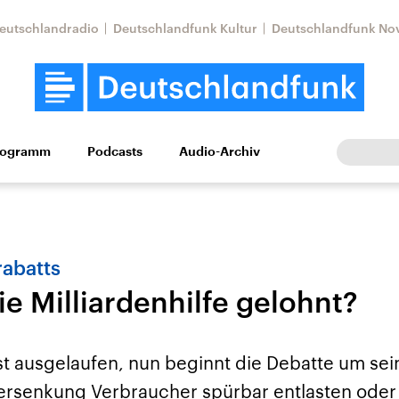
eutschlandradio
Deutschlandfunk Kultur
Deutschlandfunk No
rogramm
Podcasts
Audio-Archiv
Wirtschaft
Wissen
Kultur
Europa
Gesellschaf
rabatts
ie Milliardenhilfe gelohnt?
ist ausgelaufen, nun beginnt die Debatte um se
Nahostkonflikt
Iran
ersenkung Verbraucher spürbar entlasten oder p
le Beiträge,
Aktuelle Lage und
Aktuelle Lage und