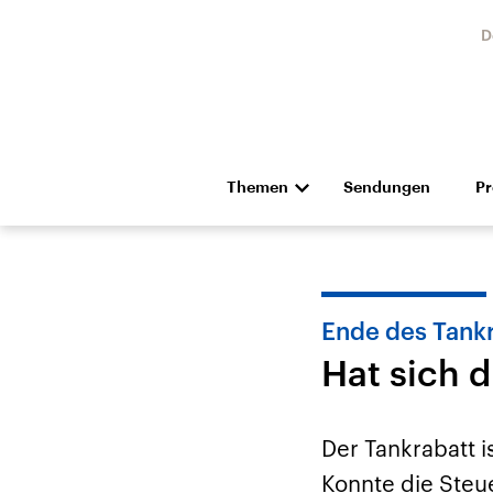
D
Themen
Sendungen
P
Die Nachrichten
Politik
Hörspiel und Feature
Musik
Ende des Tank
Hat sich d
Der Tankrabatt 
Landtagswahl Sachsen-
USA
Konnte die Steu
Anhalt 2026
Aktuel