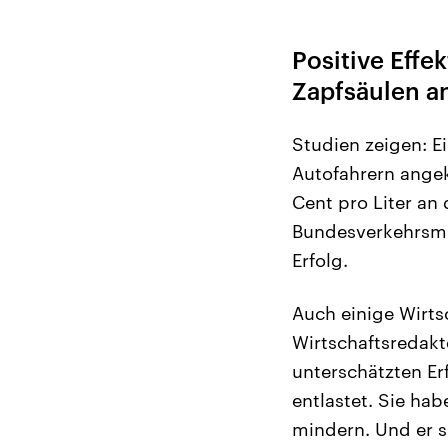
Positive Effe
Zapfsäulen a
Studien zeigen: E
Autofahrern angek
Cent pro Liter an
Bundesverkehrsmin
Erfolg.
Auch einige Wirts
Wirtschaftsredakt
unterschätzten Er
entlastet. Sie ha
mindern. Und er 