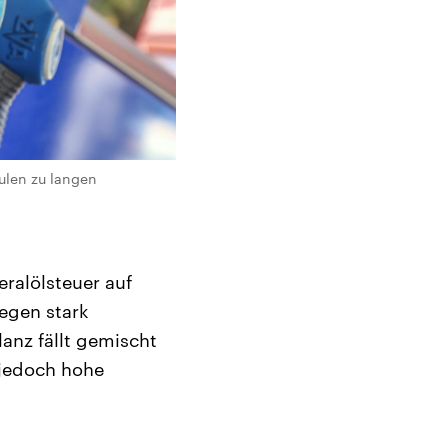
äulen zu langen
ralölsteuer auf
wegen stark
lanz fällt gemischt
 jedoch hohe