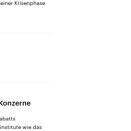
 einer Krisenphase
r Konzerne
abatts
nstitute wie das