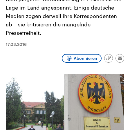
CDU, SPD und FDP regiert.-
aktuelle Weltgeschehen.
Lage im Land angespannt. Einige deutsche
Umfragen, Prognosen,
Wahlprogramme, aktuelle Berichte
Medien zogen derweil ihre Korrespondenten
Sendungen
Programm
Podcasts
und Hintergründe zu den Parteien
und Kandidaten der anstehenden
ab – sie kritisieren die mangelnde
Wahl.
Pressefreiheit.
Audio-Archiv
17.03.2016
Abonnieren
Link
Emai
kopieren/te