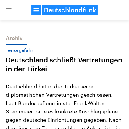
Close
menu
Archiv
Themen
Terrorgefahr
Deutschland schließt Vertretungen
in der Türkei
Deutschland hat in der Türkei seine
diplomatischen Vertretungen geschlossen.
Landtagswahl Sachsen-Anhalt
USA
Laut Bundesaußenminister Frank-Walter
2026
Aktuelle Beiträge, Analys
Alle Informationen
Hintergründe
Steinmeier habe es konkrete Anschlagspläne
Sachsen-Anhalt wählt am 6.
Wirtschaftlich und militäri
September 2026 einen neuen
gehören die Vereinigten S
gegen deutsche Einrichtungen gegeben. Nach
Landtag. Seit 2021 wird das
den mächtigsten Ländern 
dem jüngsten Terroranschlag in Ankara ist die
Bundesland von einer Koalition aus
mit großem Einfluss auf d