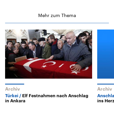
Mehr zum Thema
Archiv
Archiv
Türkei
Elf Festnahmen nach Anschlag
Anschla
in Ankara
ins Her