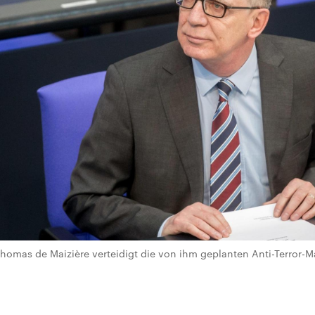
homas de Maizière verteidigt die von ihm geplanten Anti-Terror-