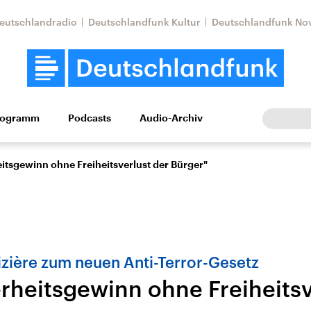
eutschlandradio
Deutschlandfunk Kultur
Deutschlandfunk No
rogramm
Podcasts
Audio-Archiv
Wirtschaft
Wissen
Kultur
Europa
Gesellschaf
eitsgewinn ohne Freiheitsverlust der Bürger"
zière zum neuen Anti-Terror-Gesetz
erheitsgewinn ohne Freiheitsv
Nahostkonflikt
Iran
le Beiträge,
Aktuelle Lage und
Aktuelle Lage und