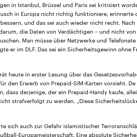
n in Istanbul, Brüssel und Paris sei kritisiert word
sch in Europa nicht richtig funktioniere, erinnerte d
bessern, und das sei auch wieder nicht recht. Nach
 darum, die Daten von Verdächtigen – und nicht vo
auschen. Man müsse über Netzwerke und Telefonate
agte er im DLF. Das sei ein Sicherheitsgewinn ohne Fr
ät heute in erster Lesung über das Gesetzesvorhab
für den Erwerb von Prepaid-SIM-Karten vorsieht. De 
n, dass derjenige, der ein Prepaid-Handy kaufe, all
icht strafverfolgt zu werden. „Diese Sicherheitslück
te sich auch zur Gefahr islamistischer Terroranschl
ßball-Europameisterschaft. Eine absolute Sicherhei