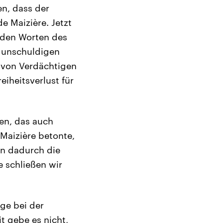
en, dass der
e Maizière. Jetzt
 den Worten des
n unschuldigen
 von Verdächtigen
eiheitsverlust für
en, das auch
Maizière betonte,
ein dadurch die
e schließen wir
äge bei der
t gebe es nicht,