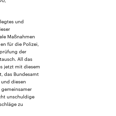
DU,
rlegtes und
ieser
viele Maßnahmen
n für die Polizei,
rprüfung der
ausch. All das
s jetzt mit diesem
st, das Bundesamt
n und diesen
rm gemeinsamer
cht unschuldige
nschläge zu