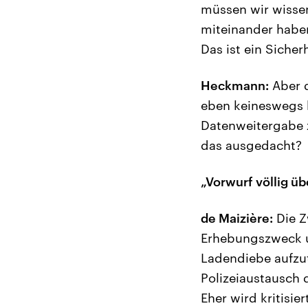
müssen wir wissen
miteinander haben
Das ist ein Siche
Heckmann:
Aber d
eben keineswegs 
Datenweitergabe 
das ausgedacht?
„Vorwurf völlig ü
de Maizière:
Die Z
Erhebungszweck u
Ladendiebe aufzut
Polizeiaustausch
Eher wird kritisi