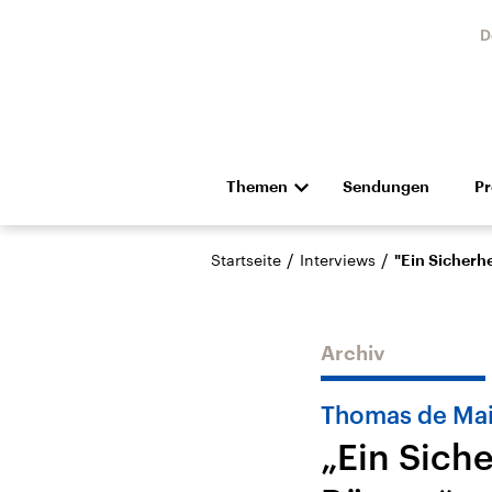
D
Themen
Sendungen
P
Die Nachrichten
Politik
/
/
Startseite
Interviews
"Ein Sicherh
Hörspiel und Feature
Musik
Archiv
Thomas de Mai
„Ein Sich
Landtagswahl Sachsen-
USA
Anhalt 2026
Aktuel