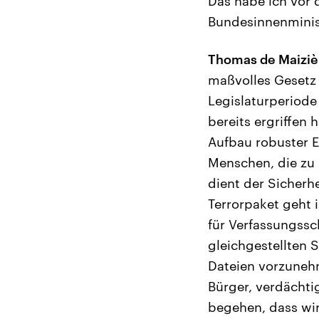
Das habe ich vor
Bundesinnenminis
Thomas de Maiziè
maßvolles Gesetz v
Legislaturperiod
bereits ergriffen 
Aufbau robuster E
Menschen, die zu 
dient der Sicherh
Terrorpaket geht 
für Verfassungssc
gleichgestellten
Dateien vorzunehm
Bürger, verdächti
begehen, dass wi