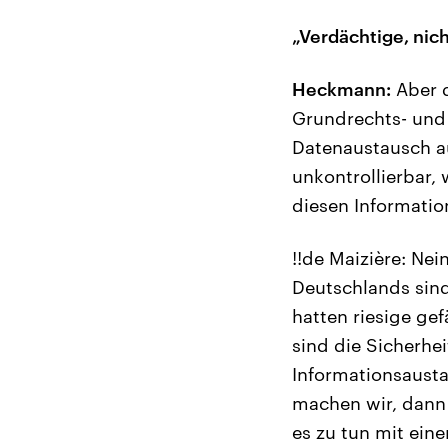
„Verdächtige, nic
Heckmann:
Aber d
Grundrechts- und 
Datenaustausch auf
unkontrollierbar, 
diesen Informati
!!de Maizière: Ne
Deutschlands sind
hatten riesige gef
sind die Sicherhe
Informationsausta
machen wir, dann i
es zu tun mit ein