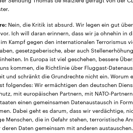
 der Sendung Thomas de Maizière gefragt von der C
ter.
re:
Nein, die Kritik ist absurd. Wir legen ein gut übe
or. Ich will daran erinnern, dass wir ja ohnehin in d
e im Kampf gegen den internationalen Terrorismus 
haben, gesetzgeberische, aber auch Stellenerhöhunge
inheiten. In Europa ist viel geschehen, bessere Übe
uns kommen, die Richtlinie über Fluggast-Datenaust
eit und schränkt die Grundrechte nicht ein. Worum e
ist folgendes: Wir ermächtigen den deutschen Dien
hutz, mit europäischen Partnern, mit NATO-Partner
 Staaten einen gemeinsamen Datenaustausch in Fo
en. Dabei geht es darum, dass wir verdächtige, ni
ge Menschen, die in Gefahr stehen, terroristische A
r deren Daten gemeinsam mit anderen austauschen.