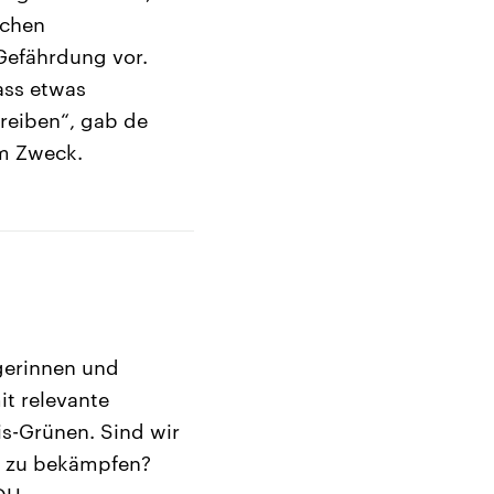
schen
Gefährdung vor.
ass etwas
reiben“, gab de
um Zweck.
gerinnen und
t relevante
is-Grünen. Sind wir
or zu bekämpfen?