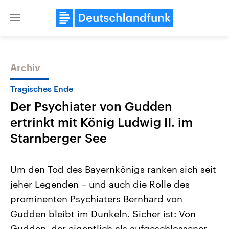
Close
menu
Archiv
Themen
Tragisches Ende
Der Psychiater von Gudden
ertrinkt mit König Ludwig II. im
Starnberger See
Um den Tod des Bayernkönigs ranken sich seit
Landtagswahl Sachsen-Anhalt
USA
jeher Legenden – und auch die Rolle des
2026
Aktuelle Beiträge, Analys
Alle Informationen
Hintergründe
prominenten Psychiaters Bernhard von
Sachsen-Anhalt wählt am 6.
Wirtschaftlich und militäri
September 2026 einen neuen
gehören die Vereinigten S
Gudden bleibt im Dunkeln. Sicher ist: Von
Landtag. Seit 2021 wird das
den mächtigsten Ländern 
Bundesland von einer Koalition aus
Gudden, der eigentlich als aufgeschlossener,
mit großem Einfluss auf d