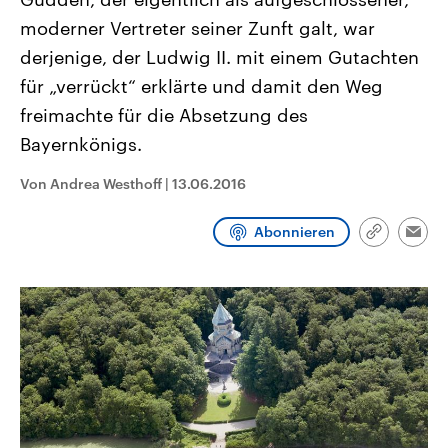
CDU, SPD und FDP regiert.-
aktuelle Weltgeschehen.
moderner Vertreter seiner Zunft galt, war
Umfragen, Prognosen,
Wahlprogramme, aktuelle Berichte
derjenige, der Ludwig II. mit einem Gutachten
Sendungen
Programm
Podcasts
und Hintergründe zu den Parteien
und Kandidaten der anstehenden
für „verrückt“ erklärte und damit den Weg
Wahl.
Audio-Archiv
freimachte für die Absetzung des
Bayernkönigs.
Von Andrea Westhoff
|
13.06.2016
Abonnieren
Link
Emai
kopieren/te