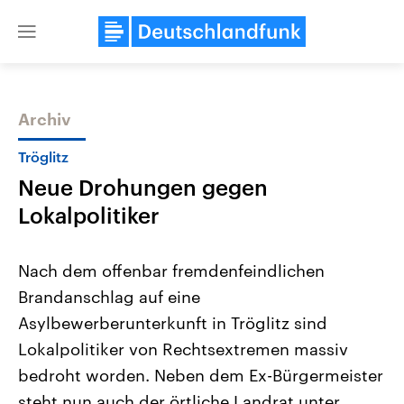
Close
menu
Archiv
Themen
Tröglitz
Neue Drohungen gegen
Lokalpolitiker
Nach dem offenbar fremdenfeindlichen
Brandanschlag auf eine
Landtagswahl Sachsen-Anhalt
USA
Asylbewerberunterkunft in Tröglitz sind
2026
Aktuelle Beiträge, Analys
Alle Informationen
Hintergründe
Lokalpolitiker von Rechtsextremen massiv
Sachsen-Anhalt wählt am 6.
Wirtschaftlich und militäri
September 2026 einen neuen
gehören die Vereinigten S
bedroht worden. Neben dem Ex-Bürgermeister
Landtag. Seit 2021 wird das
den mächtigsten Ländern 
steht nun auch der örtliche Landrat unter
Bundesland von einer Koalition aus
mit großem Einfluss auf d