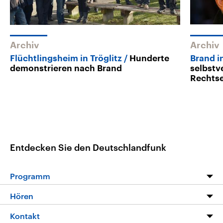
Archiv
Archiv
Flüchtlingsheim in Tröglitz
Hunderte
Brand in
demonstrieren nach Brand
selbstv
Rechts
Entdecken Sie den Deutschlandfunk
Programm
Programm
Hören
Alle Sendungen
Livestream
Kontakt