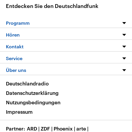
Entdecken Sie den Deutschlandfunk
Programm
Programm
Hören
Alle Sendungen
Livestream
Kontakt
Die Nachrichten
Audios
Hörerservice
Service
Nachrichtenleicht
Podcasts
Social Media
FAQ
Über uns
Neue Beiträge auf dlf.de
Deutschlandfunk App
Newsletter
Deutschlandradio
Themen-Schwerpunkte
Nachrichten App
Deutschlandradio
Veranstaltungen
Presse
Frequenzen
Datenschutzerklärung
Musikliste
Ausbildung und Karriere
Nutzungsbedingungen
RSS
Transparenz
Impressum
Korrekturen
Barrierefreiheit
Partner
ARD
|
ZDF
|
Phoenix
|
arte
|