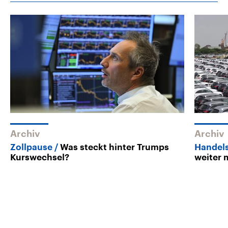
Archiv
Archiv
Zollpause
Was steckt hinter Trumps
Handels
Kurswechsel?
weiter 