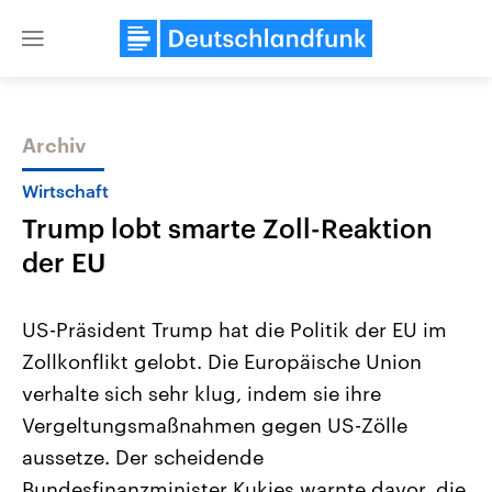
Close
menu
Archiv
Themen
Wirtschaft
Trump lobt smarte Zoll-Reaktion
der EU
US-Präsident Trump hat die Politik der EU im
Zollkonflikt gelobt. Die Europäische Union
Landtagswahl Sachsen-Anhalt
USA
verhalte sich sehr klug, indem sie ihre
2026
Aktuelle Beiträge, Analys
Alle Informationen
Hintergründe
Vergeltungsmaßnahmen gegen US-Zölle
Sachsen-Anhalt wählt am 6.
Wirtschaftlich und militäri
September 2026 einen neuen
gehören die Vereinigten S
aussetze. Der scheidende
Landtag. Seit 2021 wird das
den mächtigsten Ländern 
Bundesfinanzminister Kukies warnte davor, die
Bundesland von einer Koalition aus
mit großem Einfluss auf d