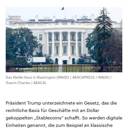
CDU, SPD und FDP regiert.-
aktuelle Weltgeschehen.
Umfragen, Prognosen,
Wahlprogramme, aktuelle Berichte
Sendungen
Programm
Podcasts
und Hintergründe zu den Parteien
und Kandidaten der anstehenden
Wahl.
Audio-Archiv
Das Weiße Haus in Washington (IMAGO / ABACAPRESS / IMAGO /
Guerin Charles / ABACA)
Präsident Trump unterzeichnete ein Gesetz, das die
rechtliche Basis für Geschäfte mit an Dollar
gekoppelten „Stablecoins“ schafft. So werden digitale
Einheiten genannt, die zum Beispiel an klassische