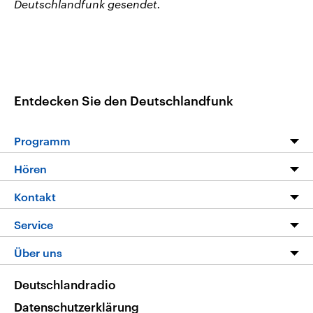
Deutschlandfunk gesendet.
Entdecken Sie den Deutschlandfunk
Programm
Programm
Hören
Alle Sendungen
Livestream
Kontakt
Die Nachrichten
Audios
Hörerservice
Service
Nachrichtenleicht
Podcasts
Social Media
FAQ
Über uns
Neue Beiträge auf dlf.de
Deutschlandfunk App
Newsletter
Deutschlandradio
Themen-Schwerpunkte
Nachrichten App
Deutschlandradio
Veranstaltungen
Presse
Frequenzen
Datenschutzerklärung