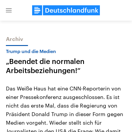
Close
menu
Archiv
Themen
Trump und die Medien
„Beendet die normalen
Arbeitsbeziehungen!“
Das Weiße Haus hat eine CNN-Reporterin von
einer Pressekonferenz ausgeschlossen. Es ist
Landtagswahl Sachsen-Anhalt
USA
nicht das erste Mal, dass die Regierung von
2026
Aktuelle Beiträge, Analys
Alle Informationen
Hintergründe
Präsident Donald Trump in dieser Form gegen
Sachsen-Anhalt wählt am 6.
Wirtschaftlich und militäri
September 2026 einen neuen
gehören die Vereinigten S
Medien vorgeht. Wieder stellt sich für
Landtag. Seit 2021 wird das
den mächtigsten Ländern 
Journalisten in den USA die Frage: Wie damit
Bundesland von einer Koalition aus
mit großem Einfluss auf d