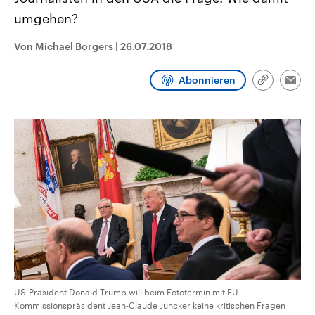
CDU, SPD und FDP regiert.-
aktuelle Weltgeschehen.
umgehen?
Umfragen, Prognosen,
Wahlprogramme, aktuelle Berichte
Sendungen
Programm
Podcasts
und Hintergründe zu den Parteien
Von Michael Borgers
|
26.07.2018
und Kandidaten der anstehenden
Wahl.
Audio-Archiv
Abonnieren
Link
Emai
kopieren/te
US-Präsident Donald Trump will beim Fototermin mit EU-
Kommissionspräsident Jean-Claude Juncker keine kritischen Fragen