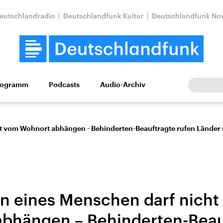
eutschlandradio
Deutschlandfunk Kultur
Deutschlandfunk No
rogramm
Podcasts
Audio-Archiv
Wirtschaft
Wissen
Kultur
Europa
Gesellschaf
t vom Wohnort abhängen - Behinderten-Beauftragte rufen Länder 
n eines Menschen darf nicht
Nahostkonflikt
Iran
bhängen – Behinderten-Beau
le Beiträge,
Aktuelle Lage und
Aktuelle Lage und