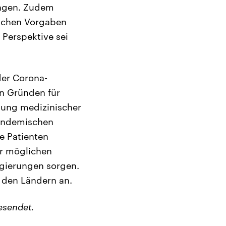
ängen. Zudem
lichen Vorgaben
Perspektive sei
er Corona-
n Gründen für
ilung medizinischer
pandemischen
e Patienten
r möglichen
egierungen sorgen.
 den Ländern an.
esendet.