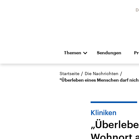
D
Themen
Sendungen
P
Die Nachrichten
Politik
/
/
Startseite
Die Nachrichten
Hörspiel und Feature
Musik
"Überleben eines Menschen darf nich
Kliniken
„Überlebe
Landtagswahl Sachsen-
USA
Wohnort a
Anhalt 2026
Aktuel