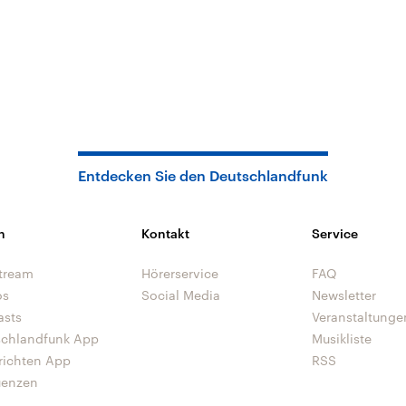
Entdecken Sie den Deutschlandfunk
n
Kontakt
Service
tream
Hörerservice
FAQ
os
Social Media
Newsletter
asts
Veranstaltunge
schlandfunk App
Musikliste
richten App
RSS
uenzen