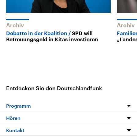
Archiv
Archiv
Debatte in der Koalition
SPD will
Familie
Betreuungsgeld in Kitas investieren
„Landes
Entdecken Sie den Deutschlandfunk
Programm
Programm
Hören
Alle Sendungen
Livestream
Kontakt
Die Nachrichten