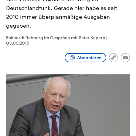
aktuelle Weltgeschehen.
Diese wird wie die Hisboll
Deutschlandfunk. Gerade hier habe es seit
Libanon vom Iran unterstüt
2010 immer überplanmäßige Ausgaben
Sendungen
Programm
Podcasts
gegeben.
Audio-Archiv
Eckhardt Rehberg im Gespräch mit Peter Kapern
|
03.09.2015
Abonnieren
Link
Emai
kopieren/te