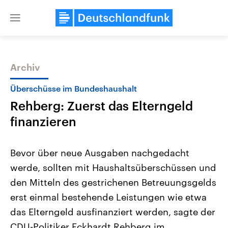
Close
menu
Archiv
Themen
Überschüsse im Bundeshaushalt
Rehberg: Zuerst das Elterngeld
finanzieren
Bevor über neue Ausgaben nachgedacht
werde, sollten mit Haushaltsüberschüssen und
USA
Nahostkonflikt
den Mitteln des gestrichenen Betreuungsgelds
Aktuelle Beiträge, Analysen und
Aktuelle Lage und Hinter
Der Überfall der palästine
Hintergründe
erst einmal bestehende Leistungen wie etwa
Wirtschaftlich und militärisch
Terrororganisation Hamas
gehören die Vereinigten Staaten zu
Oktober 2023 auf Israel ha
das Elterngeld ausfinanziert werden, sagte der
den mächtigsten Ländern der Erde,
Region wieder die Gewalt 
CDU-Politiker Eckhardt Rehberg im
mit großem Einfluss auf das
Israel möchte die Hamas z