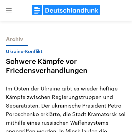
Close
menu
Archiv
Themen
Ukraine-Konflikt
Schwere Kämpfe vor
Friedensverhandlungen
Im Osten der Ukraine gibt es wieder heftige
Kämpfe zwischen Regierungstruppen und
Landtagswahl Sachsen-Anhalt
USA
Separatisten. Der ukrainische Präsident Petro
2026
Aktuelle Beiträge, Analys
Alle Informationen
Hintergründe
Poroschenko erklärte, die Stadt Kramatorsk sei
Sachsen-Anhalt wählt am 6.
Wirtschaftlich und militäri
September 2026 einen neuen
gehören die Vereinigten S
mithilfe eines russischen Waffensystems
Landtag. Seit 2021 wird das
den mächtigsten Ländern 
angegriffen worden. In Minsk laufen die
Bundesland von einer Koalition aus
mit großem Einfluss auf d