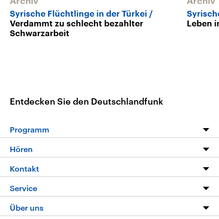
Archiv
Archiv
Syrische Flüchtlinge in der Türkei
Syrisch
Verdammt zu schlecht bezahlter
Leben i
Schwarzarbeit
Entdecken Sie den Deutschlandfunk
Programm
Programm
Hören
Alle Sendungen
Livestream
Kontakt
Die Nachrichten
Audios
Hörerservice
Service
Nachrichtenleicht
Podcasts
Social Media
FAQ
Über uns
Neue Beiträge auf dlf.de
Deutschlandfunk App