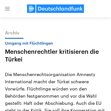
Close
menu
Archiv
Themen
Umgang mit Flüchtlingen
Menschenrechtler kritisieren die
Türkei
Die Menschenrechtsorganisation Amnesty
International macht der Türkei schwere
Landtagswahl Sachsen-Anhalt
USA
Vorwürfe. Flüchtlinge würden von den
2026
Aktuelle Beiträge, Analys
Alle Informationen
Hintergründe
Behörden festgenommen und vor die Wahl
Sachsen-Anhalt wählt am 6.
Wirtschaftlich und militäri
September 2026 einen neuen
gehören die Vereinigten S
gestellt: Haft oder Abschiebung. Auch die EU
Landtag. Seit 2021 wird das
den mächtigsten Ländern 
steht in der Kritik. Sie soll ihre Kooperation mit
Bundesland von einer Koalition aus
mit großem Einfluss auf d