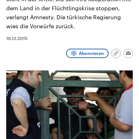
CDU, SPD und FDP regiert.-
aktuelle Weltgeschehen.
dem Land in der Flüchtlingskrise stoppen,
Umfragen, Prognosen,
Wahlprogramme, aktuelle Berichte
verlangt Amnesty. Die türkische Regierung
Sendungen
Programm
Podcasts
und Hintergründe zu den Parteien
und Kandidaten der anstehenden
wies die Vorwürfe zurück.
Wahl.
Audio-Archiv
16.12.2015
Abonnieren
Link
Emai
kopieren/te